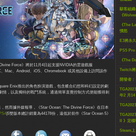
駭客組織公
《Wolve
《The L
憤怒
E3將永
PS5 Pr
《The D
The Divine Force》將於11月4日起支援NVIDIA的雲遊戲服
Twitc
、Mac、Android、iOS、Chromebook 或其他設備上訪問該作
開發者：
orce》是Square Enix推出的角色扮演遊戲，包含糅合幻想和科幻設定的劇
TGA2023
劇情，以及獨特的戰鬥系統，通過簡單直覺控制方式便能獲得刺
年2 月1
TGA20
據外媒報導，《Star Ocean: The Divine Force》在日本
PS4
|5雙版本總計銷量為44178份，遠低於前作《Star Ocean 5》
TGA2023
II 》定
Steam上