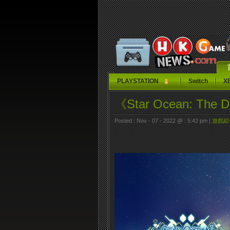
PLAYSTATION
Switch
X
《Star Ocean: Th
Posted : Nov - 07 - 2022 @ : 5:42 pm |
遊戲綜