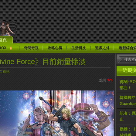
首頁
BOX
奇聞奇視
攻略心得
生活科技
遊戲之外
遊戲綜合
e Divine Force》目前銷量慘淡
近期
合資訊
點閱
329
傳聞: S
部曲！
韓國獨立AR
Guardi
記者：原計
止
媒體：《H
佔遊戲