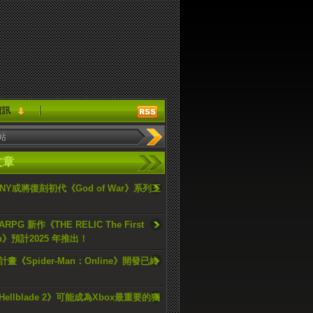
資訊
文章
ONY或將復刻初代《God of War》系列三
PG 新作《THE RELIC The First
an》預計2025 年推出！
畫《Spider-Man：Online》開發已終
ellblade 2》可能成為Xbox最重要的獨