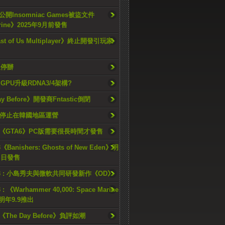
開Insomniac Games被盜文件
rine》2025年9月前發售
ast of Us Multiplayer》終止開發引玩家
久停辦
o GPU升級RDNA3/4架構?
ay Before》開發商Fntastic倒閉
h將停止在韓國地區運營
《GTA6》PC版需要很長時間才發售
《Banishers: Ghosts of New Eden》明
4 日發售
23 : 小島秀夫與微軟共同研發新作《OD》
 : 《Warhammer 40,000: Space Marine
檔明年9.9推出
《The Day Before》負評如潮