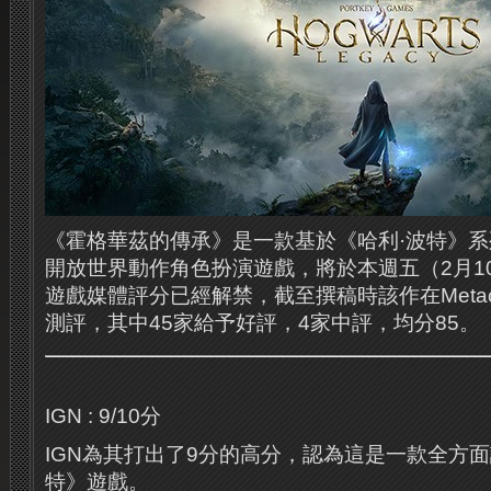
《霍格華茲的傳承》是一款基於《哈利·波特》
開放世界動作角色扮演遊戲，將於本週五（2月1
遊戲媒體評分已經解禁，截至撰稿時該作在Metacri
測評，其中45家給予好評，4家中評，均分85。
IGN : 9/10分
IGN為其打出了9分的高分，認為這是一款全方
特》遊戲。