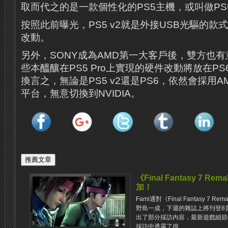
取而代之的是一款個性化的PS5主機，或叫做PS5 G
按照此前曝光，PS5 v2就是外接USB光驅的
改動。
另外，SONY成為AMD第一大客戶後，雙方也
些本醞釀在PS5 Pro上實現的硬件改動將放在P
換言之，無論是PS5 v2還是PS6，依然會採用AM
平台，無意切換到NVIDIA。
《Final Fantasy 7 
加！
Fami通對《Final Fantasy 
野島一成，下週的雜誌上將刊登8
出了部分採訪內容，最新遊戲細節
採訪中透露了很...