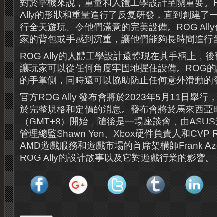
對於掌機來說，重量和人體工學設計至關重要。R
Ally的形狀和重量進行了反复研發，直到創建了
行全天遊玩、令他們滿意的完美設備。ROG All
家的背包或手感到沉重，讓他們能夠長時間進行
ROG Ally的人體工學設計還體現在其手柄上，
讓玩家可以從任何角度牢固地握住設備。ROG
的手掌側，同時還可以協助防止任何意外滑動的
官方ROG Ally 發布會將於2023年5月11日
於完整規格和定價的消息。發布會將於馬來西亞時
（GMT+8）開始，隨後是一場座談會，由ASU
管理總監Shawn Yen、Xbox硬件負責人和CVP Ro
AMD遊戲服務和遊戲市場的首席架構師Frank A
ROG Ally的設計故事以及它對遊戲行業的影響。