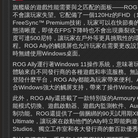
旗艦級的遊戲性能需要與之匹配的面板——ROG A
不會讓玩家失望。它配備了一個120Hz的FHD（
FreeSync™ Premium技術，玩家可以在快
態清晰度，即使在FPS下降時也不會出現撕裂或
度可達500尼特，讓玩家在戶外等更具挑戰性的
程。ROG Ally的觸摸屏也允許玩家在需要更改
時無縫使用Windows桌面。
ROG Ally運行著Windows 11操作系統，意
體驗來自不同發行商的各種遊戲和串流服務。無
登陸什麼平台，ROG Ally都能為玩家帶來便利。
合Windows強大的觸屏支持，帶來了操作Wind
此外，ROG Ally還搭載了一款特別版的Armoury
能模式切換、遊戲啟動器、遊戲內監測軟件、Aura
制功能。ROG還提供了一個捆綁的90天試用期Xbox 
Ultimate，讓玩家在啟動他們的Ally時立即能夠遊
Studios、獨立工作室和各大發行商的數百款優