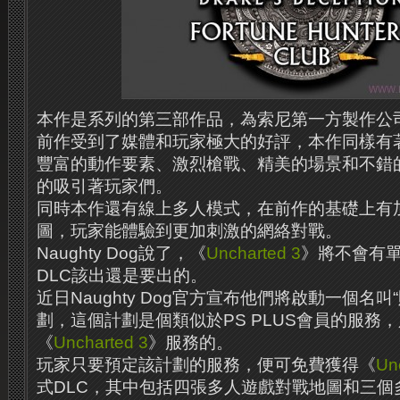
本作是系列的第三部作品，為索尼第一方製作公
前作受到了媒體和玩家極大的好評，本作同樣有
豐富的動作要素、激烈槍戰、精美的場景和不錯
的吸引著玩家們。
同時本作還有線上多人模式，在前作的基礎上有
圖，玩家能體驗到更加刺激的網絡對戰。
Naughty Dog
說了，《
Uncharted 3
》將不會有單
DLC該出還是要出的。
近日
Naughty Dog
官方宣布他們將啟動一個名叫“
劃，這個計劃是個類似於PS PLUS會員的服務
《
Uncharted 3
》服務的。
玩家只要預定該計劃的服務，便可免費獲得《
Un
式DLC，其中包括四張多人遊戲對戰地圖和三個