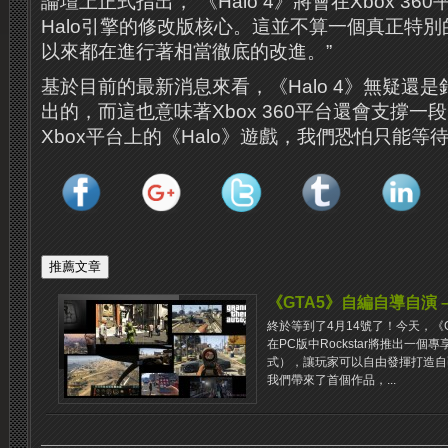
論壇上正式指出，“《Halo 4》將會在Xbox 3
Halo引擎的修改版核心。這並不算一個真正特
以來都在進行著相當徹底的改進。”
基於目前的最新消息來看，《Halo 4》無疑還是針對
出的，而這也意味著Xbox 360平台還會支撐
Xbox平台上的《Halo》遊戲，我們恐怕只能等待《
《GTA5》自編自導自演 – R
終於等到了4月14號了！今天，《
在PC版中Rockstar將推出一個專享
式），讓玩家可以自由發揮打造自己的G
我們帶來了首個作品，...