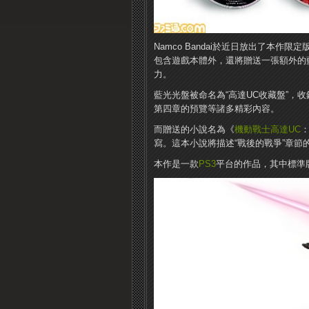
Namco Bandai於近日放出了本作
包含遊戲本體外，還將贈送一張額外的
力。
藍光光盤被命名為“高達UC收藏盤”，
第四章的預覽等諸多精彩內容。
而贈送的小說名為《
機動戰士高達UC
：
寫。這本小說將描述“戰後的戰爭”章節
本作是一款
PS3
平台的作品，其中標準版