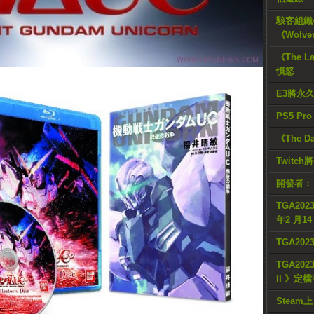
駭客組織公
《Wolve
《The L
憤怒
E3將永
PS5 Pr
《The D
Twitc
開發者：
TGA2023
年2 月1
TGA20
TGA2023
II 》定
Steam上