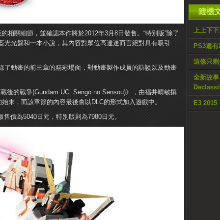
隨機
上上下下
限定版的相關細節，並確認本作將於2012年3月8日發售。“特別版”除了
藍光光盤和一本小說，其內容對眾位高達迷而言絕對具有吸引
PS3還有
這條只剩
收錄了動畫的前三章的精彩場面，對動畫製作成員的訪談以及動畫
全新故事《Ca
Declas
戰後的戰爭(Gundam UC: Sengo no Sensou)》，由福井晴敏撰
的始末，而該章節的內容最後會以DLC的形式加入遊戲中。
E3 2
售價為5040日元，特別版則為7980日元。