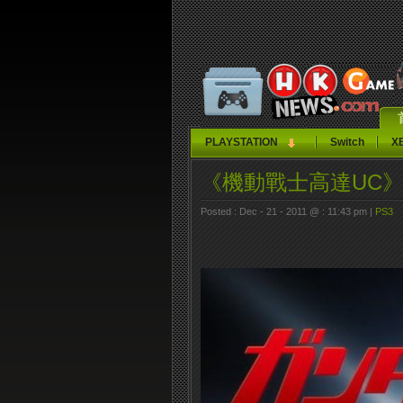
PLAYSTATION
Switch
X
《機動戰士高達UC
Posted : Dec - 21 - 2011 @ : 11:43 pm |
PS3