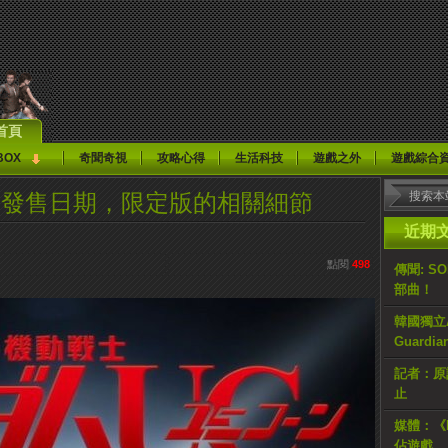
首頁
BOX
奇聞奇視
攻略心得
生活科技
遊戲之外
遊戲綜合
》發售日期，限定版的相關細節
近期
點閱
498
傳聞: S
部曲！
韓國獨立AR
Guardi
記者：原計
止
媒體：《H
佔遊戲