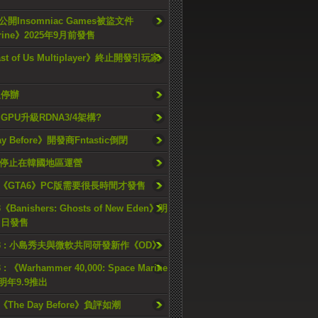
開Insomniac Games被盜文件
rine》2025年9月前發售
ast of Us Multiplayer》終止開發引玩家
久停辦
o GPU升級RDNA3/4架構?
ay Before》開發商Fntastic倒閉
h將停止在韓國地區運營
《GTA6》PC版需要很長時間才發售
《Banishers: Ghosts of New Eden》明
4 日發售
23 : 小島秀夫與微軟共同研發新作《OD》
 : 《Warhammer 40,000: Space Marine
檔明年9.9推出
《The Day Before》負評如潮