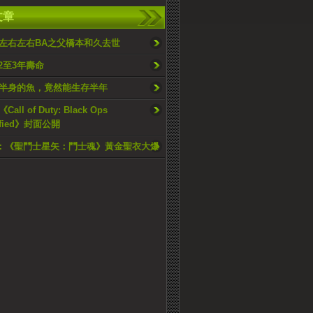
文章
左右左右BA之父橋本和久去世
2至3年壽命
半身的魚，竟然能生存半年
ll of Duty: Black Ops
sified》封面公開
015：《聖鬥士星矢：鬥士魂》黃金聖衣大爆