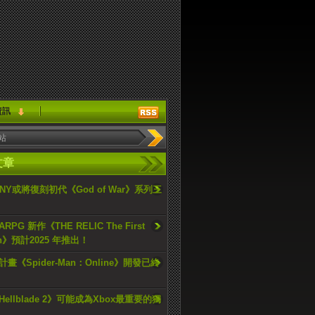
資訊
文章
ONY或將復刻初代《God of War》系列三
PG 新作《THE RELIC The First
an》預計2025 年推出！
畫《Spider-Man：Online》開發已終
ellblade 2》可能成為Xbox最重要的獨