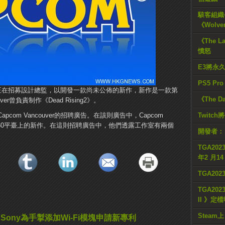
駭客組織公
《Wolve
《The L
憤怒
E3將永
PS5 Pr
ncouver正在招募設計總監，以開發一款尚未公佈的新作，新作是一款第
《The D
er曾負責制作《Dead Rising2》。
apcom Vancouver的招聘廣告。在該則廣告中，Capcom
Twitc
360平臺上的新作。在這則招聘廣告中，他們透露工作室有兩個
開發者：
TGA2023
年2 月1
TGA20
TGA2023
II 》定
Steam上
Sony為手掣添加Wi-Fi模塊申請新專利