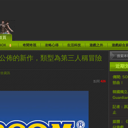
首頁
BOX
奇聞奇視
攻略心得
生活科技
遊戲之外
遊戲綜合
款尚未公佈的新作，類型為第三人稱冒險
近期
綜合資訊
傳聞: S
點閱
426
部曲！
韓國獨立AR
Guardi
記者：原計
止
媒體：《H
佔遊戲