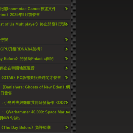
開Insomniac Games被盜文件
rine》2025年9月前發售
ast of Us Multiplayer》終止開發引玩家
久停辦
o GPU升級RDNA3/4架構?
ay Before》開發商Fntastic倒閉
h將停止在韓國地區運營
《GTA6》PC版需要很長時間才發售
《Banishers: Ghosts of New Eden》明
4 日發售
23 : 小島秀夫與微軟共同研發新作《OD》
 : 《Warhammer 40,000: Space Marine
檔明年9.9推出
《The Day Before》負評如潮