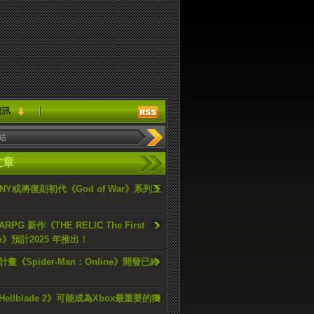
資訊
文章
ONY或將復刻初代《God of War》系列三
PG 新作《THE RELIC The First
an》預計2025 年推出！
畫《Spider-Man：Online》開發已終
ellblade 2》可能成為Xbox最重要的獨