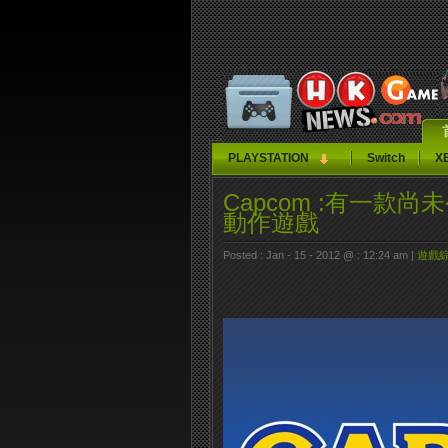
PLAYSTATION
Switch
X
Capcom :有一
動作遊戲
Posted : Jan - 15 - 2012 @ : 12:24 am |
遊戲