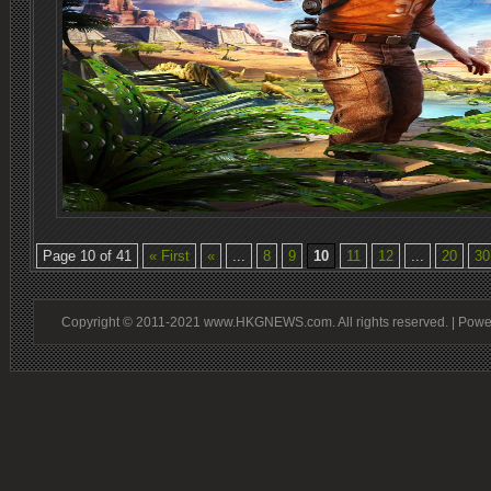
Page 10 of 41
« First
«
...
8
9
10
11
12
...
20
30
Copyright © 2011-2021 www.HKGNEWS.com. All rights reserved. | Pow