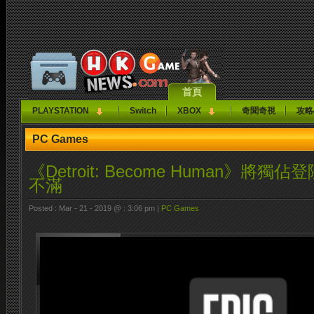
首頁
PLAYSTATION
Switch
XBOX
奇聞奇視
攻略
PC Games
《Detroit: Become Human》將獨
不滿
Posted : Mar - 21 - 2019 @ : 3:06 pm |
PC Games