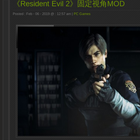
《Resident Evil 2》固定視角MOD
Posted : Feb - 06 - 2019 @ : 12:57 am |
PC Games