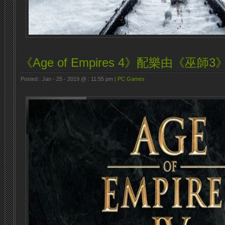
《Age of Empires 4》配樂由《巫
Posted : Jan - 25 - 2019 @ : 11:55 pm |
PC Games