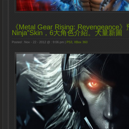
《Metal Gear Rising: Revengeanc
Ninja”Skin，6大角色介紹。大量新圖
Posted : Nov - 22 - 2012 @ : 9:06 pm |
PS3
,
XBox 360