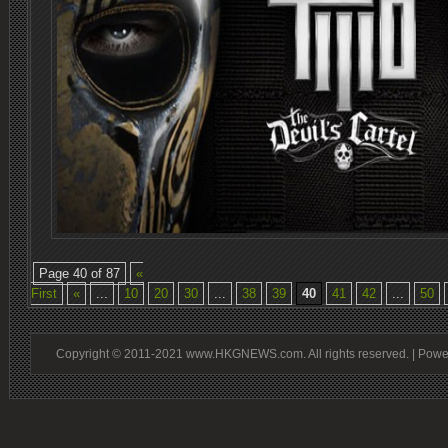
Page 40 of 87
«
First
«
...
10
20
30
...
38
39
40
41
42
...
50
Copyright © 2011-2021 www.HKGNEWS.com. All rights reserved. | Pow