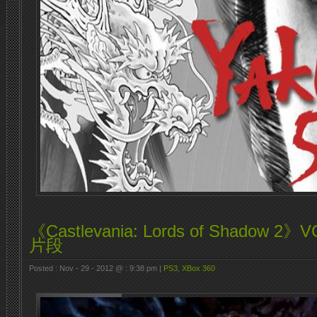
《Castlevania: Lords of Shadow 
片段
Posted : Nov - 29 - 2012 @ : 9:38 pm |
PS3
,
XBox 360