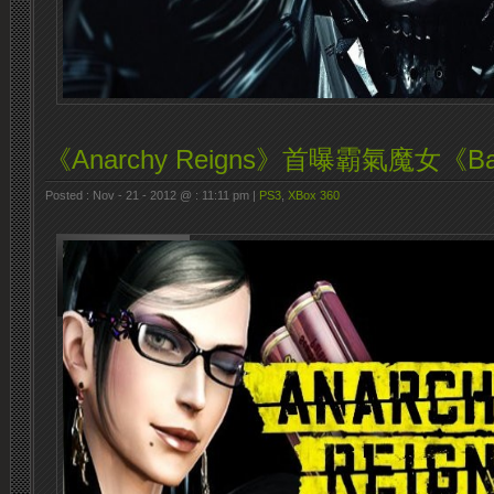
《Anarchy Reigns》首曝霸氣魔女《Bay
Posted : Nov - 21 - 2012 @ : 11:11 pm |
PS3
,
XBox 360