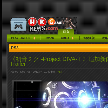
首頁
PLAYSTATION
Switch
XBOX
奇聞奇視
攻略
PS3
《初音ミク -Project DIVA- F》追加
Trailer
Posted : Dec - 03 - 2012 @ : 11:40 pm |
PS3