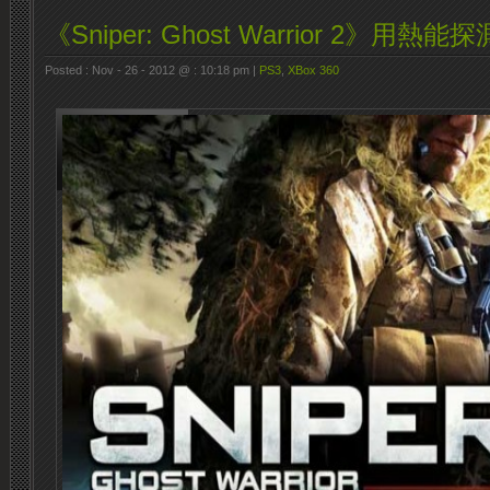
《Sniper: Ghost Warrior 2》用
Posted : Nov - 26 - 2012 @ : 10:18 pm |
PS3
,
XBox 360