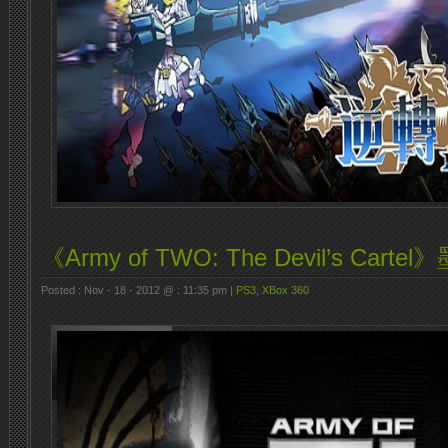
《Army of TWO: The Devil’s Ca
Posted : Nov - 18 - 2012 @ : 11:35 pm |
PS3
,
XBox 360