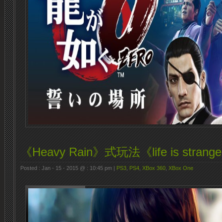
《Heavy Rain》式玩法《life is str
Posted : Jan - 15 - 2015 @ : 10:45 pm |
PS3
,
PS4
,
XBox 360
,
XBox One