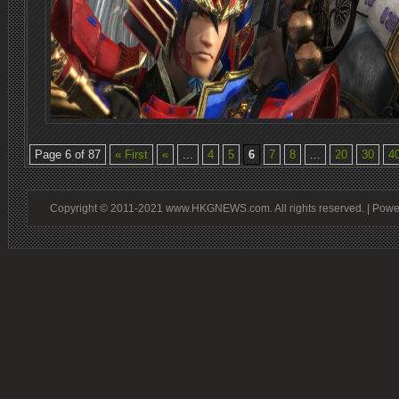
Page 6 of 87
« First
«
...
4
5
6
7
8
...
20
30
4
Copyright © 2011-2021 www.HKGNEWS.com. All rights reserved. | Pow