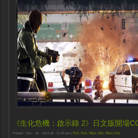
《生化危機：啟示錄 2》日文版開場C
Posted : Dec - 18 - 2014 @ : 11:43 pm |
PS3
,
PS4
,
XBox 360
,
XBox One