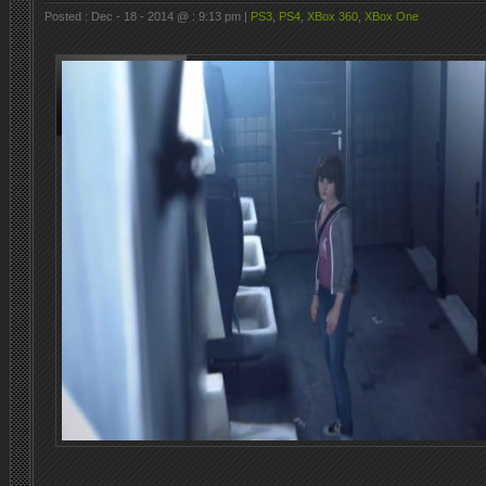
Posted : Dec - 18 - 2014 @ : 9:13 pm |
PS3
,
PS4
,
XBox 360
,
XBox One