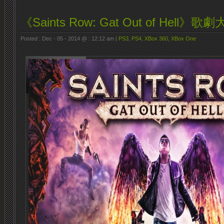
《Saints Row: Gat Out of Hell》歌
Posted : Dec - 05 - 2014 @ : 12:12 am |
PS3
,
PS4
,
XBox 360
,
XBox One