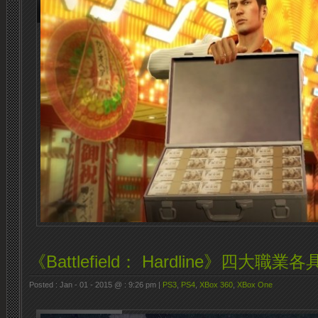
《Battlefield： Hardline》四大職
Posted : Jan - 01 - 2015 @ : 9:26 pm |
PS3
,
PS4
,
XBox 360
,
XBox One