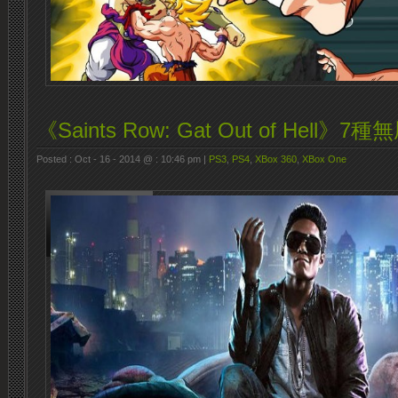
《Saints Row: Gat Out of Hell》
Posted : Oct - 16 - 2014 @ : 10:46 pm |
PS3
,
PS4
,
XBox 360
,
XBox One