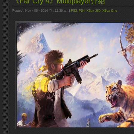
《Far Cry 4》Multiplayer介紹
Posted : Nov - 06 - 2014 @ : 12:30 am |
PS3
,
PS4
,
XBox 360
,
XBox One