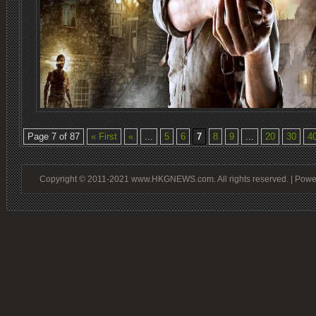
Page 7 of 87
« First
«
...
5
6
7
8
9
...
20
30
4
Copyright © 2011-2021 www.HKGNEWS.com. All rights reserved. | Pow