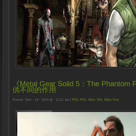
《Metal Gear Solid 5：The Phant
供不同的作用
Posted : Nov - 18 - 2014 @ : 12:21 am |
PS3
,
PS4
,
XBox 360
,
XBox One