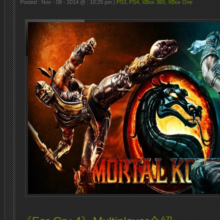
Posted : Nov - 08 - 2014 @ : 10:25 pm |
PS3
,
PS4
,
XBox 360
,
XBox One