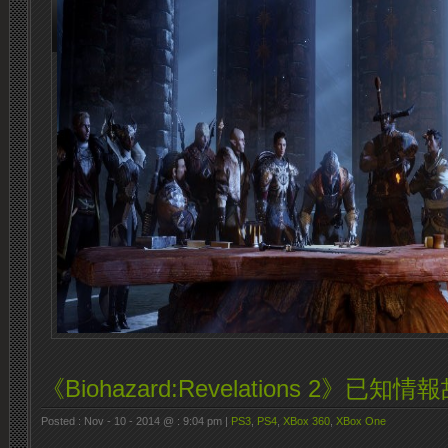
《Biohazard:Revelations 2》已知
Posted : Nov - 10 - 2014 @ : 9:04 pm |
PS3
,
PS4
,
XBox 360
,
XBox One