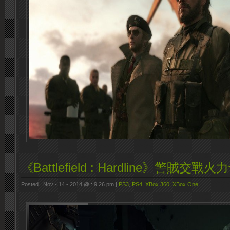
《Battlefield : Hardline》警賊交戰
Posted : Nov - 14 - 2014 @ : 9:26 pm |
PS3
,
PS4
,
XBox 360
,
XBox One