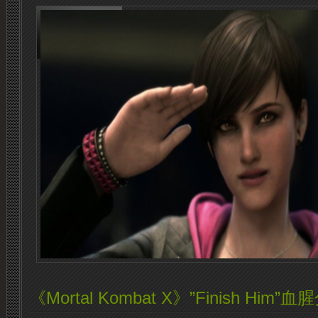
《Mortal Kombat X》”Finish Him”