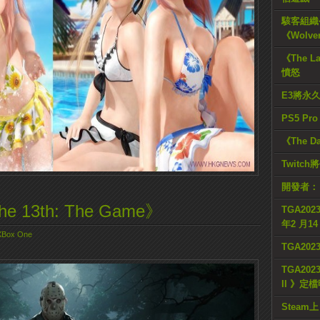
駭客組織公
《Wolve
《The L
憤怒
E3將永
PS5 Pr
《The D
Twitc
開發者：
he 13th: The Game》
TGA2023
年2 月1
XBox One
TGA20
TGA2023
II 》定
Steam上