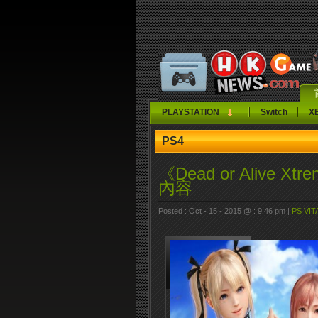
PLAYSTATION
Switch
X
PS4
《Dead or Aliv
內容
Posted : Oct - 15 - 2015 @ : 9:46 pm |
PS VIT