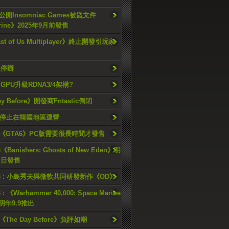
開Insomniac Games被盜文件
rine》2025年9月前發售
ast of Us Multiplayer》終止開發引玩家
久停辦
o GPU升級RDNA3/4架構?
ay Before》開發商Fntastic倒閉
h將停止在韓國地區運營
《GTA6》PC版需要很長時間才發售
《Banishers: Ghosts of New Eden》明
4 日發售
23 : 小島秀夫與微軟共同研發新作《OD》
 : 《Warhammer 40,000: Space Marine
檔明年9.9推出
《The Day Before》負評如潮