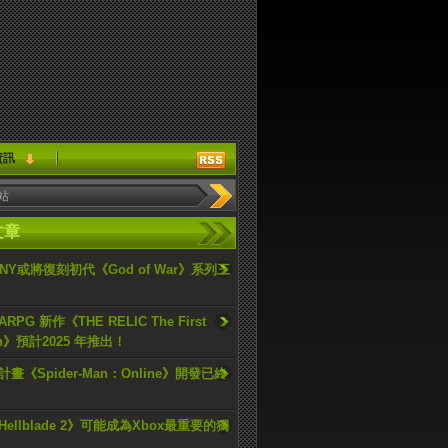
資訊
文章
ONY或將復刻初代《God of War》系列三
PG 新作《THE RELIC The First
an》預計2025 年推出！
畫《Spider-Man：Online》開發已終
ellblade 2》可能成為Xbox最重要的獨