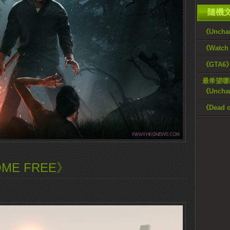
隨機
《Unchar
《Watc
《GTA
最希望哪
《Uncha
《Dead 
E FREE》