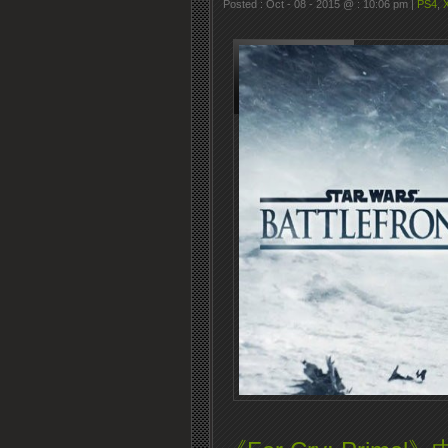
Posted : Oct - 08 - 2015 @ : 10:06 pm |
PS4
,