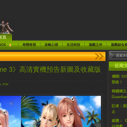
首頁
BOX
奇聞奇視
攻略心得
生活科技
遊戲之外
遊戲綜合
近期
e Xtreme 3》高清實機預告新圖及收藏版
傳聞: S
部曲！
A
,
PS4
韓國獨立AR
Guardi
記者：原計
止
媒體：《H
佔遊戲