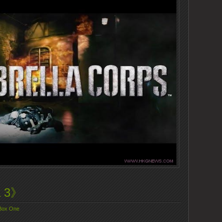
 3》
Box One