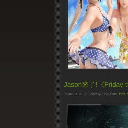
Jason來了!《Friday t
Posted : Oct - 14 - 2015 @ : 10:18 pm |
PS4
,