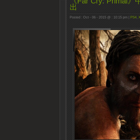
《Far Cry: Prim
出
Posted : Oct - 06 - 2015 @ : 10:15 pm |
PS4
,