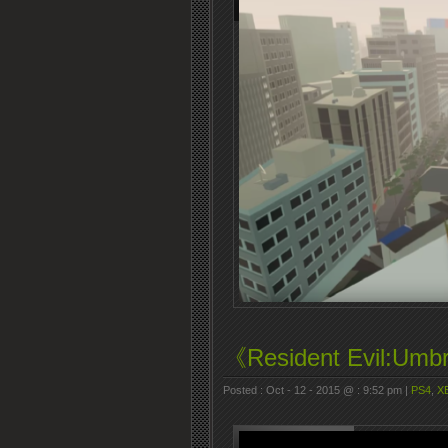
《Resident Evil:
Posted : Oct - 12 - 2015 @ : 9:52 pm |
PS4
,
X