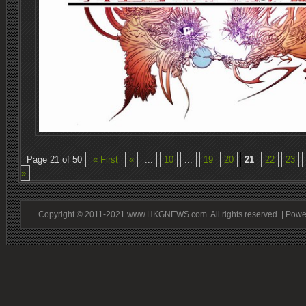
Page 21 of 50
« First
«
...
10
...
19
20
21
22
23
»
Copyright © 2011-2021 www.HKGNEWS.com. All rights reserved. | Pow