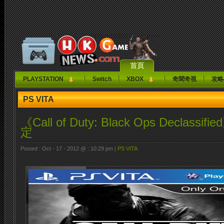
首頁
PLAYSTATION
Switch
XBOX
奇聞奇視
攻略
PS VITA
《Call of Duty: Black Ops Declas
定
Posted : Oct - 17 - 2012 @ : 10:29 pm |
PS VITA