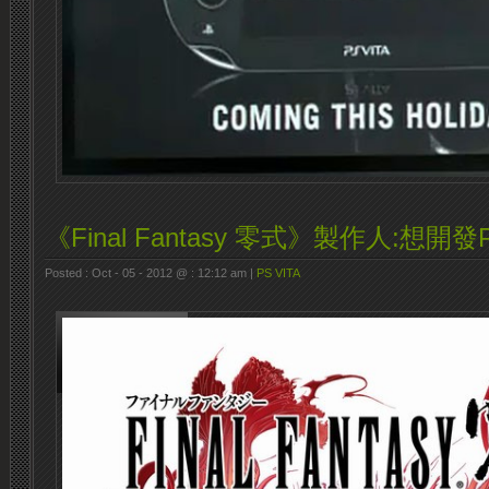
《Final Fantasy 零式》製作人:想開
Posted : Oct - 05 - 2012 @ : 12:12 am |
PS VITA