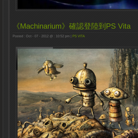
《Machinarium》確認登陸到PS Vita
Posted : Oct - 07 - 2012 @ : 10:52 pm |
PS VITA