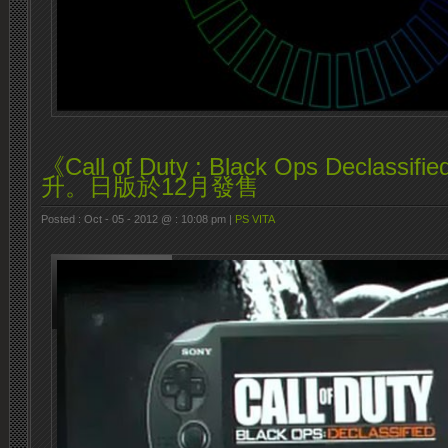
《Call of Duty : Black Ops Declas
升。日版於12月發售
Posted : Oct - 05 - 2012 @ : 10:08 pm |
PS VITA