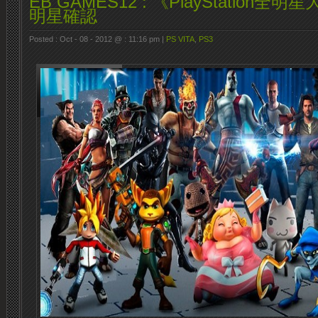
EB GAMES12 : 《PlayStation
明星確認
Posted : Oct - 08 - 2012 @ : 11:16 pm |
PS VITA
,
PS3