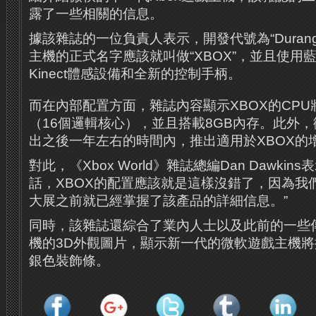
露了一些相關的信息。
據該雜誌的一位負責人表示，開發代號為“Duran
主機的正式名字應該就叫做“XBOX”，並且使用
Kinect體感設備和全新的控制手柄。
而在內部配置方面，雜誌內容顯示XBOX的CPU
（16個邏輯核心），並且搭載8GB內存。此外
出之後一年左右的時間內，推出適用於XBOX的
對此，《Xbox World》雜誌總編Dan Dawki
話，XBOX的配置應該就是這樣沒錯了，因為我
大展之前就已經掌握了該產品的詳細信息。”
同時，該雜誌還綜合了業內人士以及此前的一些傳
機的3D外觀圖片，顯示新一代的微軟遊戲主機
銀色裝飾條。