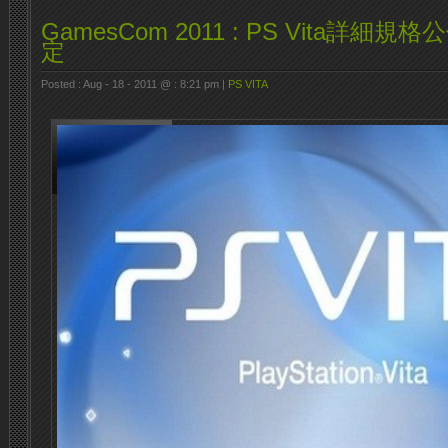
GamesCom 2011 : PS Vita詳細
定
Posted : Aug - 18 - 2011 @ : 8:21 pm |
PS VITA