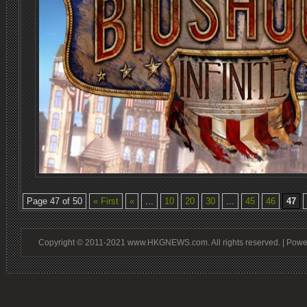
Page 47 of 50
« First
«
...
10
20
30
...
45
46
47
Copyright © 2011-2021 www.HKGNEWS.com. All rights reserved. | Pow