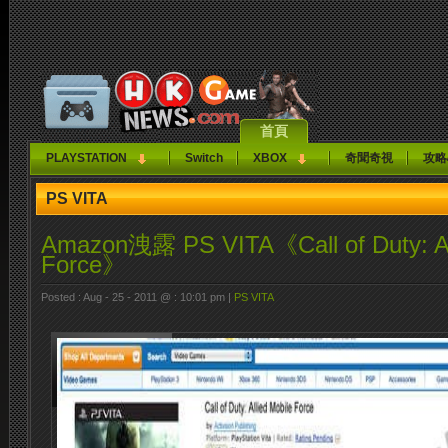
首頁
PLAYSTATION
Switch
XBOX
奇聞奇視
攻略
PS VITA
Amazon洩露 PS VITA《Call of Duty: All
Force》
Posted : Aug - 25 - 2011 @ : 10:01 pm |
PS VITA