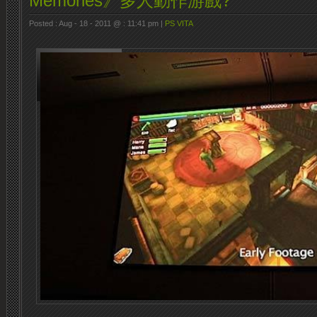
Memories》多人動作游戲?
Posted : Aug - 18 - 2011 @ : 11:41 pm |
PS VITA