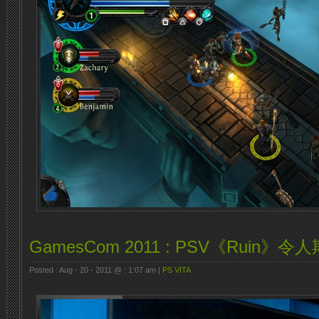
GamesCom 2011 : PSV《Ruin》
Posted : Aug - 20 - 2011 @ : 1:07 am |
PS VITA