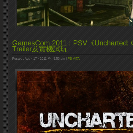
GamesCom 2011 : PSV《Uncharted: 
Trailer及實機試玩
Posted : Aug - 17 - 2011 @ : 9:53 pm |
PS VITA