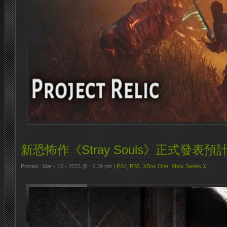
新恐怖作《Stray Souls》正式發表
Posted : Mar - 16 - 2023 @ : 6:39 pm |
PS4
,
PS5
,
XBox One
,
Xbox Series X