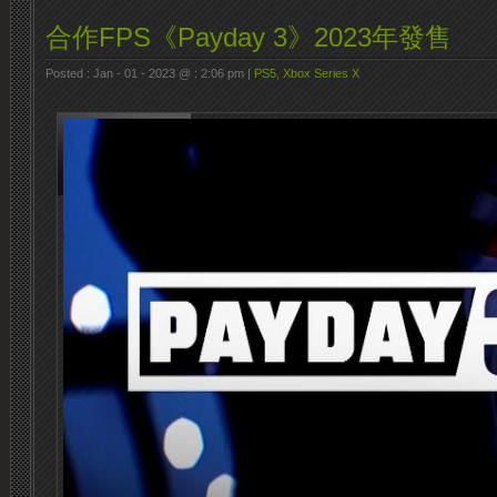
合作FPS《Payday 3》2023年發售
Posted : Jan - 01 - 2023 @ : 2:06 pm |
PS5
,
Xbox Series X