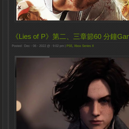
《Lies of P》第二、三章節60 分鐘Gam
Posted : Dec - 06 - 2022 @ : 9:02 pm |
PS5
,
Xbox Series X