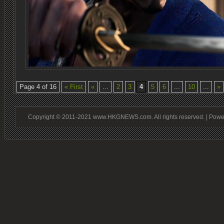
Page 4 of 16
« First
«
...
2
3
4
5
6
...
10
...
»
Copyright © 2011-2021 www.HKGNEWS.com. All rights reserved. | Pow