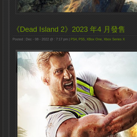
《Dead Island 2》2023 年4 月發售
Posted : Dec - 08 - 2022 @ : 7:17 pm |
PS4
,
PS5
,
XBox One
,
Xbox Series X