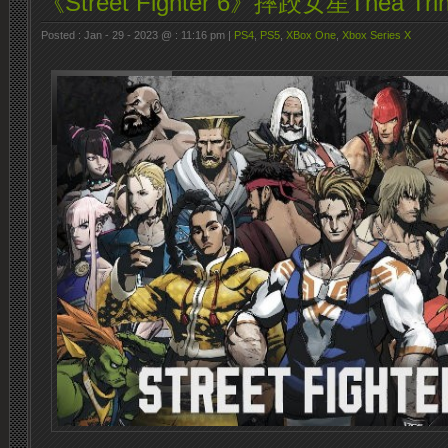
《Street Fighter 6》摔跤女星Thea Tr
Posted : Jan - 29 - 2023 @ : 11:16 pm |
PS4
,
PS5
,
XBox One
,
Xbox Series X