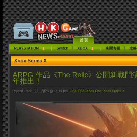
首頁
PLAYSTATION
Switch
XBOX
奇聞奇視
攻略
Xbox Series X
ARPG 作品《The Relic》公開新戰鬥
年推出！
Posted : Mar - 22 - 2023 @ : 4:14 pm |
PS4
,
PS5
,
XBox One
,
Xbox Series X