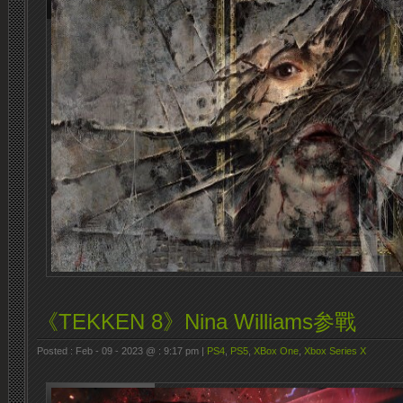
《TEKKEN 8》Nina Williams参戰
Posted : Feb - 09 - 2023 @ : 9:17 pm |
PS4
,
PS5
,
XBox One
,
Xbox Series X