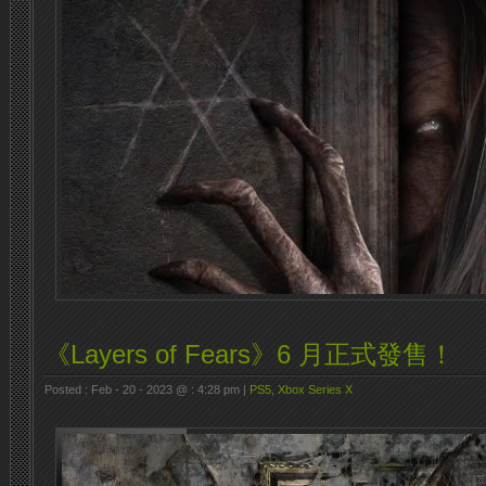
《Layers of Fears》6 月正式發售！
Posted : Feb - 20 - 2023 @ : 4:28 pm |
PS5
,
Xbox Series X