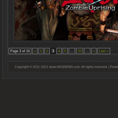
Page 3 of 16
«
1
2
3
4
5
...
10
...
»
Last »
Copyright © 2011-2021 www.HKGNEWS.com. All rights reserved. | Pow