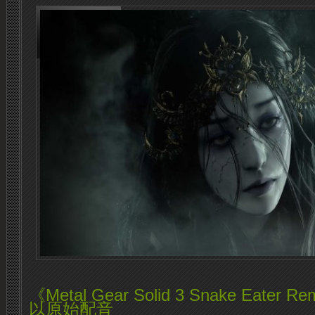
《Metal Gear Solid 3 Snake Eate
以原始配音