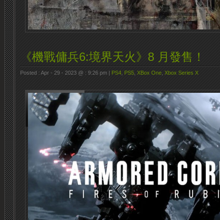
《機戰傭兵6:境界天火》8 月發售！
Posted : Apr - 29 - 2023 @ : 9:26 pm |
PS4
,
PS5
,
XBox One
,
Xbox Series X