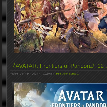
《AVATAR: Frontiers of Pandora》1
Posted : Jun - 14 - 2023 @ : 10:10 pm |
PS5
,
Xbox Series X