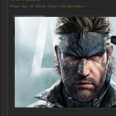
Posted : May - 25 - 2023 @ : 7:06 pm |
PS5
,
Xbox Series X