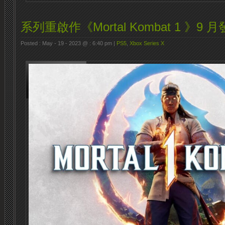
系列重啟作《Mortal Kombat 1 》9 
Posted : May - 19 - 2023 @ : 6:40 pm |
PS5
,
Xbox Series X