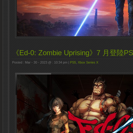
《Ed-0: Zombie Uprising》7 月登陸P
Posted : Mar - 30 - 2023 @ : 10:34 pm |
PS5
,
Xbox Series X