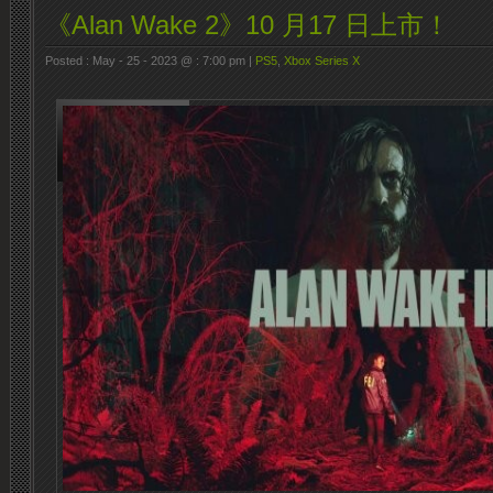
《Alan Wake 2》10 月17 日上市！
Posted : May - 25 - 2023 @ : 7:00 pm |
PS5
,
Xbox Series X