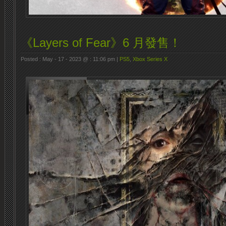
《Layers of Fear》6 月發售！
Posted : May - 17 - 2023 @ : 11:06 pm |
PS5
,
Xbox Series X