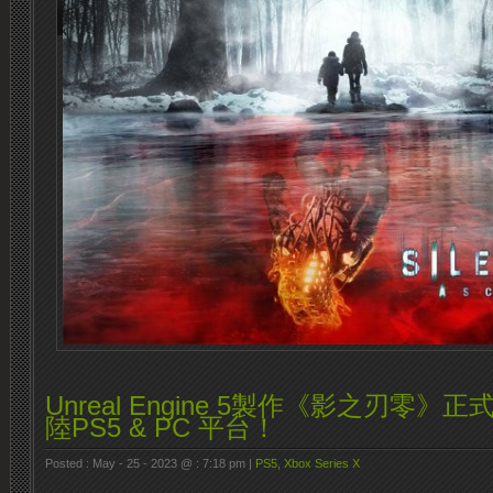
Unreal Engine 5製作《影之刃零
陸PS5 & PC 平台！
Posted : May - 25 - 2023 @ : 7:18 pm |
PS5
,
Xbox Series X