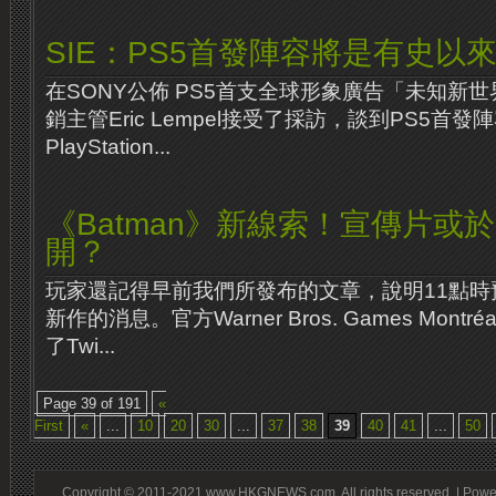
SIE：PS5首發陣容將是有史以
在SONY公佈 PS5首支全球形象廣告「未知新世
銷主管Eric Lempel接受了採訪，談到PS5首發
PlayStation...
《Batman》新線索！宣傳片或於
開？
玩家還記得早前我們所發布的文章，說明11點時預
新作的消息。官方Warner Bros. Games Mon
了Twi...
Page 39 of 191
«
First
«
...
10
20
30
...
37
38
39
40
41
...
50
Copyright © 2011-2021 www.HKGNEWS.com. All rights reserved. | Pow