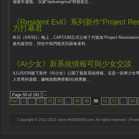
補童年遺憾。 玩家“darkwingmod”萌發新念...
《Resident Evil》系列新作“Project Re
力打暴君
昨日（9月9日）晚上，CAPCOM正式公佈了代號為“Project Resistance”
搶先版預告，預告中我們能見到舔食者和...
《AI少女》新系統情報可與少女交談
ILLUSION旗下新作《AI少女》公開了最新系統情報。這是一款將少
人世界的遊戲，據稱遊戲將搭載I社積累數...
Page 50 of 191
«
First
«
...
10
20
30
...
48
49
50
51
52
...
60
Copyright © 2011-2021 www.HKGNEWS.com. All rights reserved. | Pow