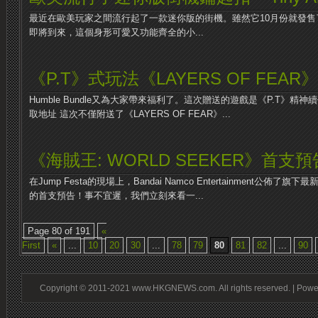
最近在歐美玩家之間流行起了一款迷你版的街機。雖然它10月份就發
即將到來，這個身形可愛又功能齊全的小...
《P.T》式玩法《LAYERS OF FEA
Humble Bundle又為大家帶來福利了。這次贈送的遊戲是《P.T》精神續作
取地址 這次不僅附送了《LAYERS OF FEAR》...
《海賊王: WORLD SEEKER》首支
在Jump Festa的現場上，Bandai Namco Entertainment公佈了旗下最
的首支預告！事不宜遲，我們立刻來看一...
Page 80 of 191
«
First
«
...
10
20
30
...
78
79
80
81
82
...
90
Copyright © 2011-2021 www.HKGNEWS.com. All rights reserved. | Pow