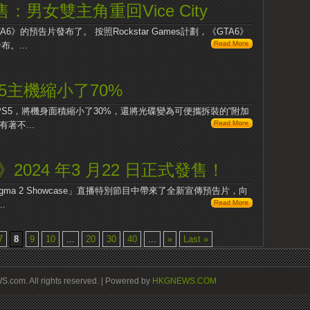
售：男女雙主角重回Vice City
的預告片發布了。 按照Rockstar Games計劃，《GTA6》
。...
PS5主機縮小了70%
PS5，將機身面積縮小了30%，還將光碟變為可便攜拆裝的“附加
著不...
a 2》2024 年3 月22 日正式發售！
 Dogma 2 Showcase」直播特別節目中帶來了全新宣傳預告片，向
.
7
8
9
10
...
20
30
40
...
»
Last »
om. All rights reserved. | Powered by
HKGNEWS.COM