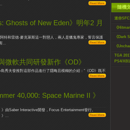
.
隨機
迷你SFC
s: Ghosts of New Eden》明年2 月
《Hitm
《Dark
杜阿特和雷德·麥克萊斯這一對戀人，兩人是獵鬼專家，誓言保護
..
《Uncha
TGA 20
島秀夫與微軟共同研發新作《OD》
PS4/XB1
小島秀夫發推對這部作品進行了隱晦且模糊的介紹：“《OD》既不
er 40,000: Space Marine II 》
II 》由Saber Interactive開發，Focus Entertainment發行。
 》...