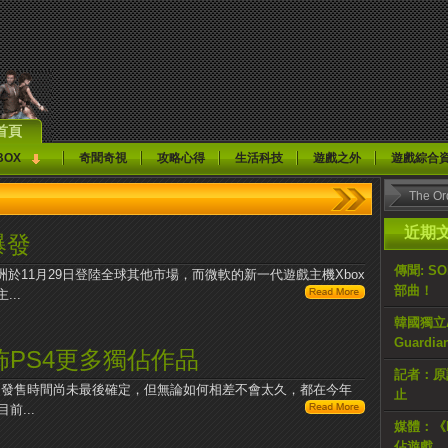
首頁
BOX
奇聞奇視
攻略心得
生活科技
遊戲之外
遊戲綜合
近期
爆發
傳聞: S
於11月29日登陸全球其他市場，而微軟的新一代遊戲主機Xbox
部曲！
...
韓國獨立AR
Guardi
佈PS4更多獨佔作品
記者：原計
ne的發售時間尚未最後確定，但無論如何相差不會太久，都在今年
止
前...
媒體：《H
佔遊戲