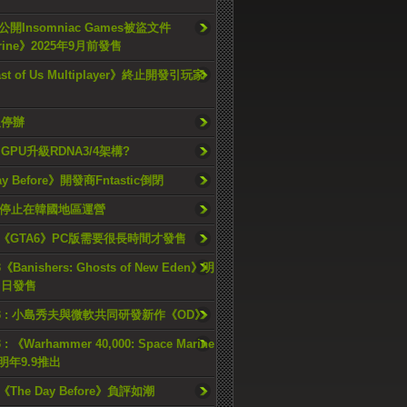
開Insomniac Games被盜文件
rine》2025年9月前發售
ast of Us Multiplayer》終止開發引玩家
久停辦
o GPU升級RDNA3/4架構?
ay Before》開發商Fntastic倒閉
h將停止在韓國地區運營
《GTA6》PC版需要很長時間才發售
《Banishers: Ghosts of New Eden》明
4 日發售
23 : 小島秀夫與微軟共同研發新作《OD》
 : 《Warhammer 40,000: Space Marine
檔明年9.9推出
《The Day Before》負評如潮