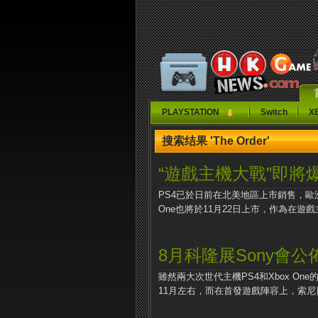
PLAYSTATION
Switch
X
搜索结果 'The Order'
“遊戲主機大戰”即將
PS4已於日前在北美地區上市銷售，歐洲
One也將於11月22日上市，作為在遊戲主
8月科隆展Sony會公
雖然兩大次世代主機PS4和Xbox O
11月左右，而在首發遊戲陣容上，索尼目