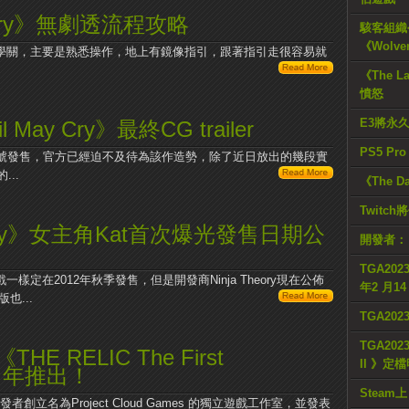
y Cry》無劇透流程攻略
駭客組織公
《Wolve
關為教學關，主要是熟悉操作，地上有鏡像指引，跟著指引走很容易就
《The L
憤怒
E3將永
May Cry》最終CG trailer
PS5 Pr
將於本月15號發售，官方已經迫不及待為該作造勢，除了近日放出的幾段實
..
《The D
Twitc
y Cry》女主角Kat首次爆光發售日期公
開發者：
TGA2023
他遊戲一樣定在2012年秋季發售，但是開發商Ninja Theory現在公佈
年2 月1
也...
TGA20
TGA2023
E RELIC The First
II 》定
25 年推出！
Steam上
者創立名為Project Cloud Games 的獨立遊戲工作室，並發表