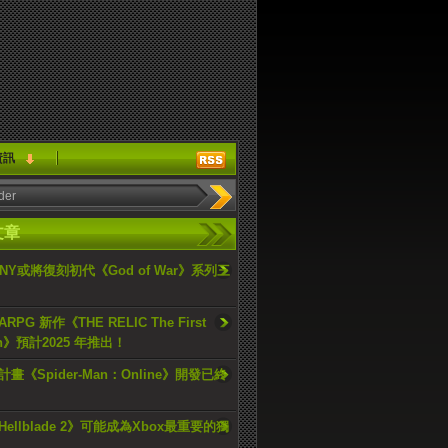
資訊
文章
ONY或將復刻初代《God of War》系列三
PG 新作《THE RELIC The First
an》預計2025 年推出！
畫《Spider-Man：Online》開發已終
ellblade 2》可能成為Xbox最重要的獨