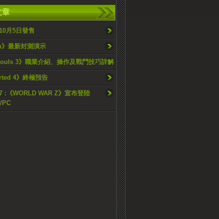
文章
10月5日發售
an》最新封測演示
 Souls 3》職業介紹、操作及戰鬥技巧詳解
rted 4》終極預告
17 :《WORLD WAR Z》宣布登陸
/PC