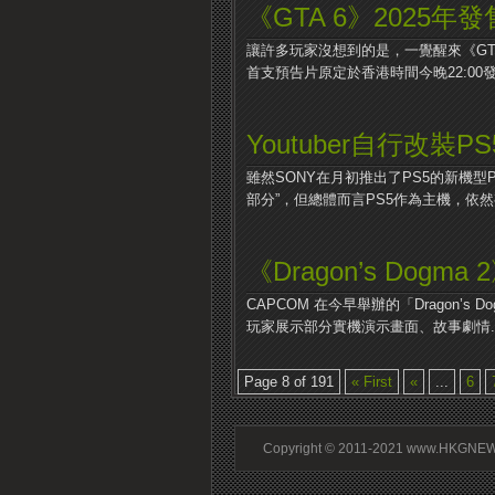
《GTA 6》2025年發
讓許多玩家沒想到的是，一覺醒來《GTA6》
首支預告片原定於香港時間今晚22:00發布
Youtuber自行改裝
雖然SONY在月初推出了PS5的新機型
部分”，但總體而言PS5作為主機，依然有
《Dragon’s Dogm
CAPCOM 在今早舉辦的「Dragon’s
玩家展示部分實機演示畫面、故事劇情..
Page 8 of 191
« First
«
...
6
Copyright © 2011-2021 www.HKGNEWS.c