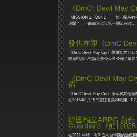
《DmC: Devil Ma
MISSION 1:FOUND 第一
過關了，下面簡單說說第一關流程攻...
發售在即《DmC Devil 
《DmC Devil May Cry》即
際遊戲演示視頻之外今天還公佈了最新的.
《DmC Devil Ma
佈
《DmC Devil May Cry》原本和其
在2013年1月15日登陸北美和歐洲。PC版
韓國獨立ARPG 新作《TH
Guardian》預計20
在2021 年時，有9 位來自韓國的遊戲開發