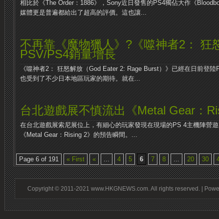
相比於《The Order：1886》，Sony近日發售的PS4獨佔大作《Bloo
媒體更是普遍都給出了超高的評價。這也讓...
不再靠《魔物獵人》?《噬神者2： 狂
PSV/PS4銷量增長
《噬神者2： 狂怒解放（God Eater 2: Rage Burst）》已經在日
也受到了不少日本地區玩家的期待。就在...
台北遊戲展不慎流出《Metal Gear：Risi
在台北遊戲展索尼展位上，有細心的玩家發現在現場的PS 4主機陣營
《Metal Gear：Rising 2》的預告瞬間。...
Page 6 of 191
« First
«
...
4
5
6
7
8
...
20
30
Copyright © 2011-2021 www.HKGNEWS.com. All rights reserved. | Pow