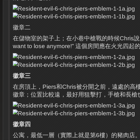
徽章二
在儲物室的架子上；在小巷中槍戰的時候Chris說，“Take
want to lose anymore!” 這個房間應在火光
徽章三
在房頂上，Piers和Chris被分開之前，遠處的
徽章；位置比較遠，最好用狙擊打，手槍和長槍
徽章四
公寓，最低一層（實際上就是第6樓）的豬肉店