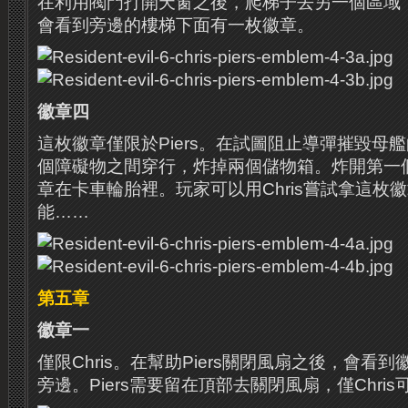
在利用閥門打開天窗之後，爬梯子去另一個區域
會看到旁邊的樓梯下面有一枚徽章。
徽章四
這枚徽章僅限於Piers。
在試圖阻止導彈摧毀母艦
個障礙物之間穿行，炸掉兩個儲物箱。
炸開第一
章在卡車輪胎裡。
玩家可以用Chris嘗試拿這枚
能……
第五章
徽章一
僅限Chris。
在幫助Piers關閉風扇之後，會看
旁邊。
Piers需要留在頂部去關閉風扇，僅Chri