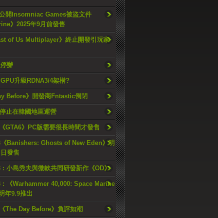
開Insomniac Games被盜文件
rine》2025年9月前發售
ast of Us Multiplayer》終止開發引玩家
久停辦
o GPU升級RDNA3/4架構?
ay Before》開發商Fntastic倒閉
h將停止在韓國地區運營
《GTA6》PC版需要很長時間才發售
《Banishers: Ghosts of New Eden》明
4 日發售
23 : 小島秀夫與微軟共同研發新作《OD》
 : 《Warhammer 40,000: Space Marine
檔明年9.9推出
《The Day Before》負評如潮