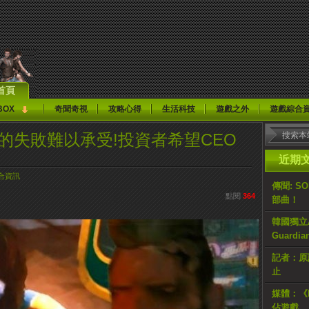
首頁
BOX
奇聞奇視
攻略心得
生活科技
遊戲之外
遊戲綜合
077》的失敗難以承受!投資者希望CEO
近期
合資訊
傳聞: S
點閱
364
部曲！
韓國獨立AR
Guardi
記者：原計
止
媒體：《H
佔遊戲