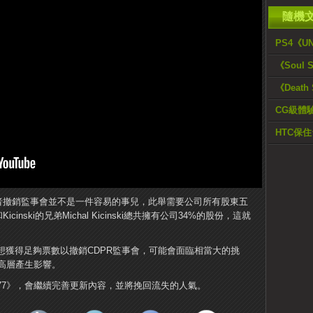
隨機
PS4《U
《Soul 
《Deat
CG級體驗《
HTC保
i下台，或者撤銷監事會並不是一件容易的事兒，此舉需要公司所有股東五
和Kicinski的兄弟Michal Kicinski總共擁有公司34%的股份，這就
sors想獲得足夠票數以撤銷CDPR監事會，可能會面臨相當大的挑
高層產生影響。
k 2077》，會繼續完善更新內容，並將挽回流失的人氣。