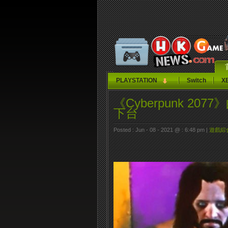
PLAYSTATION
Switch
X
《Cyberpunk 2
下台
Posted : Jun - 08 - 2021 @ : 6:48 pm |
遊戲綜