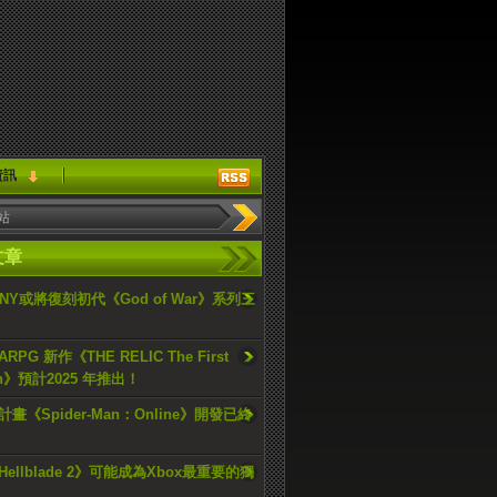
資訊
文章
ONY或將復刻初代《God of War》系列三
PG 新作《THE RELIC The First
an》預計2025 年推出！
畫《Spider-Man：Online》開發已終
ellblade 2》可能成為Xbox最重要的獨