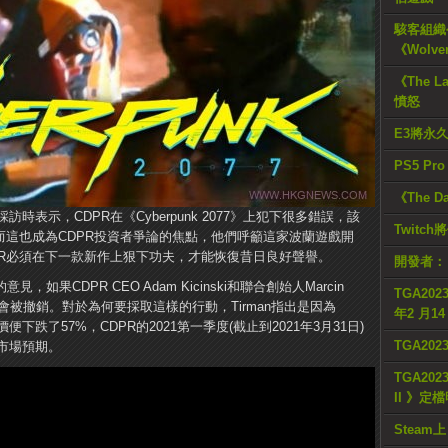
駭客組織公
《Wolve
《The L
憤怒
E3將永
PS5 Pr
《The D
受彭博社採訪時表示，CDPR在《Cyberpunk 2077》上犯下很多錯誤，該
Twitc
而這也成為CDPR投資者爭論的焦點，他們呼籲這家波蘭遊戲開
PR必須在下一款新作上狠下功夫，才能恢復昔日良好聲譽。
開發者：
，如果CDPR CEO Adam Kicinski和聯合創始人Marcin
TGA2023
將會被撤銷。對於為何要採取這樣的行動，Tirman指出是因為
年2 月1
R股價便下跌了57%，CDPR的2021第一季度(截止到2021年3月31日)
TGA20
市場預期。
TGA2023
II 》定
Steam上