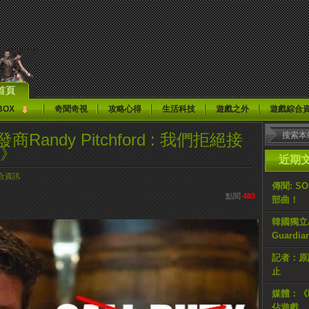
首頁
BOX
奇聞奇視
攻略心得
生活科技
遊戲之外
遊戲綜合
開發商Randy Pitchford : 我們拒絕接
y》
近期
合資訊
傳聞: S
點閱
483
部曲！
韓國獨立AR
Guardi
記者：原計
止
媒體：《H
佔遊戲