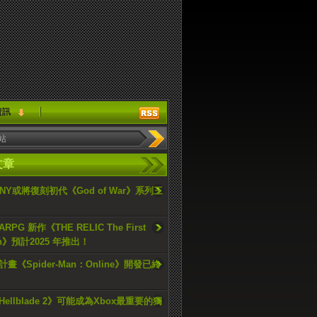
資訊
文章
ONY或將復刻初代《God of War》系列三
PG 新作《THE RELIC The First
an》預計2025 年推出！
畫《Spider-Man：Online》開發已終
ellblade 2》可能成為Xbox最重要的獨