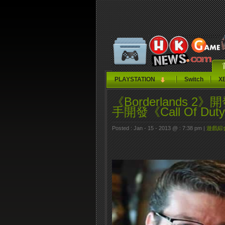
PLAYSTATION
Switch
X
《Borderlands 2》
手開發《Call Of Dut
Posted : Jan - 15 - 2013 @ : 7:38 pm |
遊戲綜