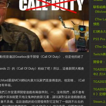
駭客組織公
《Wolve
《The L
憤怒
E3將永
PS5 Pr
《The D
Twitc
d透露;動視曾邀請Gearbox接手開發《Call Of Duty》，但是他拒絕了
開發者：
nds 2》的《Call Of Duty》粉絲了吧！所以，這條新聞大概會
TGA2023
年2 月1
Pitchford通過MCV網站向廣大玩家們直接傳達的。他宣稱，《Call
TGA20
不會有幸福。
TGA2023
到未來。我們工作室選擇開發遊戲有兩個準則。一、沒有我們，就不會有
II 》定
遊戲中添加能驚天地泣鬼神的創新元素，讓玩家對這款遊戲徹底改
》，它兩者兼不具備。這款遊戲的前任開發商對它定制了一個跳不出去的
Steam上