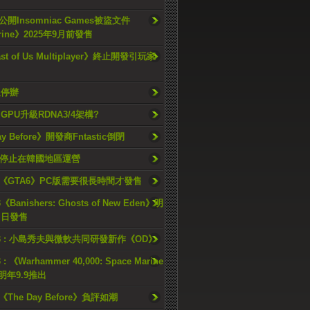
開Insomniac Games被盜文件
rine》2025年9月前發售
ast of Us Multiplayer》終止開發引玩家
久停辦
o GPU升級RDNA3/4架構?
ay Before》開發商Fntastic倒閉
h將停止在韓國地區運營
《GTA6》PC版需要很長時間才發售
《Banishers: Ghosts of New Eden》明
4 日發售
23 : 小島秀夫與微軟共同研發新作《OD》
 : 《Warhammer 40,000: Space Marine
檔明年9.9推出
《The Day Before》負評如潮