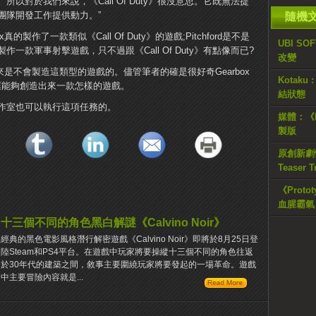
以對於我們來說，《Call Of Duty》很沒意思。它既無法提
團隊開發工作提供動力。”
隨機
製作了一款類似《Call Of Duty》的遊戲;Pitchford是不是
UBI 
款軍事射擊遊戲，只不過跟《Call Of Duty》有點像而已?
改變
未來是不會製造這類型的遊戲的。儘管筆者的確是很好奇Gearbox
Kotaku 
條條框框能夠創造出來一款怎樣的遊戲。
結狀態
作室也可以執行這項任務的。
媒體：《D
製版
原創新劇情《
Teaser Tr
《Protot
血腥霸氣
十三個不同的角色黑白解謎《Calvino Noir》
經典的黑色電影風格潛行解密遊戲《Calvino Noir》即將於8月25日登
陸Steam和PS4平台。在遊戲中玩家將要操縱十三個不同的角色往返
於30年代的建築之間，敘事主要圍繞玩家將要發起的一場革命。遊戲
中主要冒險內容就是...