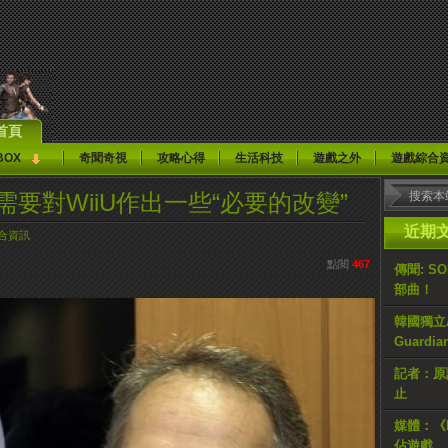
首頁
BOX
奇聞奇視
攻略心得
生活科技
遊戲之外
遊戲綜合
任天堂需要對WiiU作出一些“必要的改變”
近期
合資訊
點閱
467
傳聞: S
部曲！
韓國獨立AR
Guardi
記者：原計
止
媒體：《H
佔遊戲