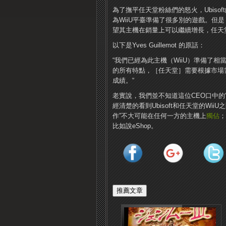
為了撫平任天堂粉絲們的怒火，Ubisoft的C
為WiiU平臺準備了很多別的遊戲。但
望其主機在銷量上可以繼續增長，任天
以下是Yves Guillemot 的原話：
“我們已經為此主機（WiiU）準備了相
的所有特點，［任天堂］需要根據市場
成績。“
老實說，我們並不知道這位CEO口中的
經清楚的看到Ubisoft和任天堂的Wii
作”不大可能在任何一方的主機上
獨佔
；
比如說eShop。