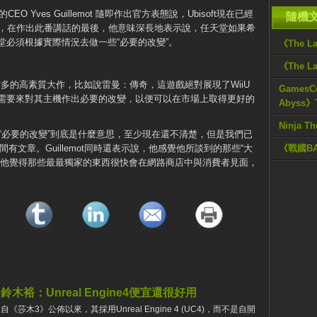
EO Yves Guillemot 隨即作出官方表態說，Ubisoft現在已經
隨機
是，在作出此番講話的最後，他意味深長地表示說，任天堂如果希
堂必須根據實際情況去做一些“必要的改變”。
《The 
《The L
當多的高素質大作，比如說雷曼：傳奇，這遊戲絕對展現了WiiU
GamesCo
需要來對其主機作出必要的改變，以便可以在市場上取得更好的
Abyss》
Ninja
“必要的改變”到底是什麼意思，至少現在還不清楚，但是我們已
U之間有文章。Guillemot同時還表示說，他感覺他所談到的那些“大
《戰國B
他覺得那些最最獨家的東西很快會在網路商店中與消費者見面，
鈴木裕：Unreal Engine4便宜還很好用
自《莎木3》公佈以來，其採用Unreal Engine 4 (UC4)，而不是自開