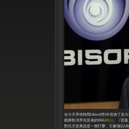
在今天早些時間Ubisoft對外宣佈
戲將取消早先宣佈的WiiU
獨佔
。《雷曼
對任天堂來說是一個打擊，它象徵以Ubi