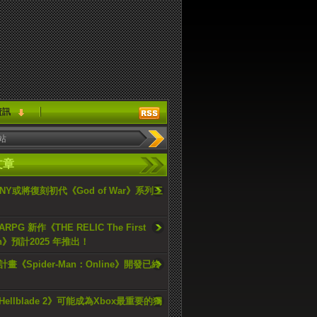
資訊
文章
ONY或將復刻初代《God of War》系列三
PG 新作《THE RELIC The First
an》預計2025 年推出！
畫《Spider-Man：Online》開發已終
ellblade 2》可能成為Xbox最重要的獨