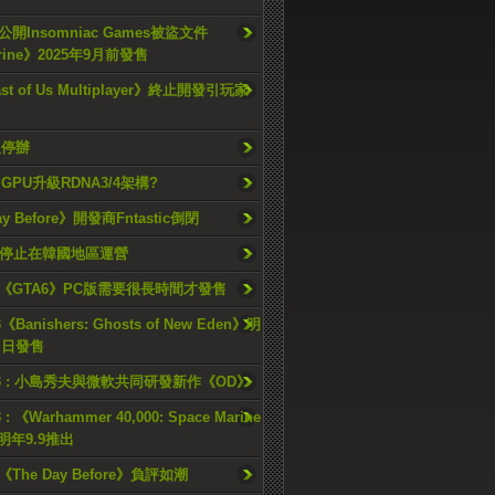
開Insomniac Games被盜文件
rine》2025年9月前發售
ast of Us Multiplayer》終止開發引玩家
久停辦
o GPU升級RDNA3/4架構?
ay Before》開發商Fntastic倒閉
h將停止在韓國地區運營
《GTA6》PC版需要很長時間才發售
《Banishers: Ghosts of New Eden》明
4 日發售
23 : 小島秀夫與微軟共同研發新作《OD》
 : 《Warhammer 40,000: Space Marine
檔明年9.9推出
《The Day Before》負評如潮