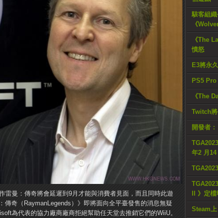
駭客組織公
《Wolve
《The L
憤怒
E3將永
PS5 Pr
《The D
Twitc
開發者：
TGA2023
年2 月1
TGA20
TGA2023
了其大作雷曼：傳奇將會延遲到9月才能與消費者見面，而且同時此遊
II 》定
：傳奇（RaymanLegends）》即將面向全平臺發售的消息無疑
Steam上
soft為代表的協力廠商廠商拒絕幫助任天堂去推銷它們的WiiU。