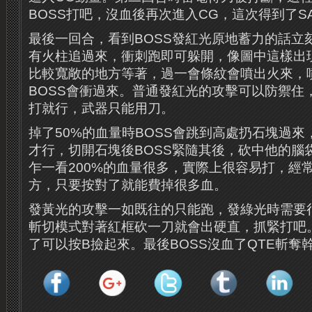
BOSS打吧，沒血後再次進入CG，這次得到了S
最後一回合，看到BOSS發紅光原地蓄力的話立
有火柱追過來，衝刺跑即可躲開，像圖中這樣出
比較寬敞的地方等著，過一會條紋會噴出火來，
BOSS會衝過來。普通發紅光的攻擊可以防禦住
打就行，武器只能用刀。
掉了50%的血量時BOSS會跳到高處扔石塊過
才行，切開石塊後BOSS緊隨其後，砍中他的腦袋
乍一看200%的血量很多，實際上很容易打，經
方，只要按對了就能費掉很多血。
發黃光的攻擊一如既往的只能跑，發綠光時需要
斬切模式對著紅框砍一刀就會出硬直，抓緊打吧。
了可以按B撿起來。最後BOSS沒血了QTE斬奪