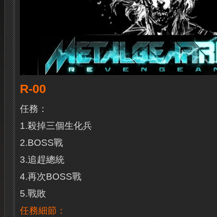
R-00
任務：
1.殺掉三個生化兵
2.BOSS戰
3.追趕總統
4.再次BOSS戰
5.戰敗
任務細節：