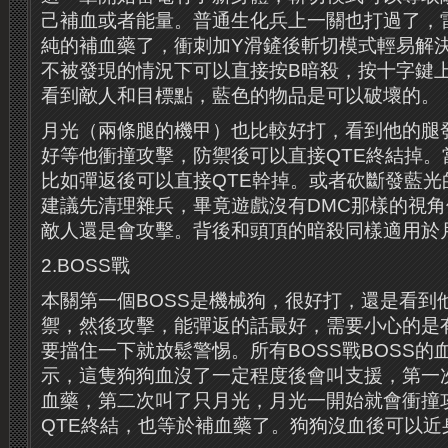
己補血或者能量。普通生化兵上一關也打過了，
純的補血藥了，衝刺加Y滑鏟後斬切模式輕易解
不被發現的情況下可以直接按B暗殺，按十字鍵
看到敵人和目標點，藍色的物品是可以破壞的。
月光（兩條腿的機甲）也比較好打，看到他的腿
好等他衝撞攻擊，防禦後可以直接QTE終結掉。
比如彈返後可以直接QTE幹掉。或者砍斷發藍光
建議先清理雜兵，畢竟遊戲沒有DMC那樣的視
敵人還是會攻擊。背後和頭頂的暗殺同樣適用於
2.BOSS戰
本關第一個BOSS是機械狗，很好打，還是看到
禦，然後攻擊，能彈返的話最好，需要小心的是
要擋住一下就放鬆警惕。所有BOSS戰BOSS的
示，這隻狗狗血沒了一定程度後會叫支援，第一
血藥，第二次叫了只月光，月光一開始就會衝撞
QTE終結，也等於補血藥了。狗狗沒血後可以近