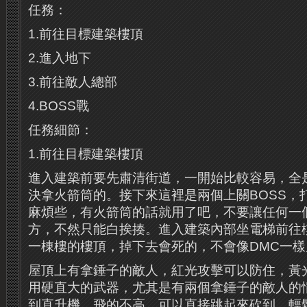
任務：
1.前往目標建築樓頂
2.進入地下
3.前往敵人總部
4.BOSS戰
任務細節：
1.前往目標建築樓頂
進入建築前要先肅清街道，一開始比較容易，全
決拿火箭筒的。接下來這裡是兩個上關BOSS，
麻煩些，有火箭筒的話就用了吧，不要讓任何一
方，不然只能白挨揍。進入建築內部坐電梯前往
一棟樓的樓頂，掉下去會死的，不會像DMC一
屋頂上有拿錘子的敵人，紅光攻擊可以防住，黃
用硬直大的武器，尤其是有兩個拿錘子的敵人的
到直升機，飛的不高，可以直接跳起來砍到，輕