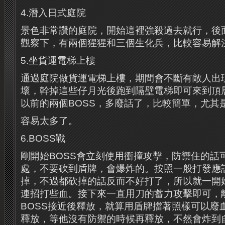
4.潛入日式庭院
景色非常讚的庭院，開始這裡強殺過去就行，後
觀察下，有兩個猩猩和三個生化兵，比較容易解
5.坐貨運電梯上樓
通過庭院做貨運電梯上樓，期間會不斷有敵人出
壞，幹掉這些仔月光後跑到隔壁電梯即可來到頂
以前的兩個BOSS，多廢話了，比較簡單，尤其是
容易太多了。
6.BOSS戰
剛開始BOSS會立刻使用衝撞攻擊，防禦住的話
處，不要砍到盾牌，會爆炸的。按照一般打發應
掉，不過都砍掉的話反而不好打了，所以就一開
連招打些血。接下來一直用刀的蓄力攻擊即可，
BOSS接近後釋放，就算用盾牌擋著照樣可以廢
釋放，等他沒有防禦的時候再釋放，不然會炸到