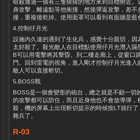
暗殺通過一個有三隻猩猩的地方來到目標附近。
身攻擊，離遠點等他衝撞，然後彈返攻擊，差不
撞，重複後乾掉。使用面罩可以看到有面牆是藍
4.控制仔月光
設施內久違的遇到了生化兵，感覺十分親切，因
太好殺了。殺光敵人在目標點使用仔月光潛入隔
B可以用電擊將其擊昏。到二樓走廊上，從窗口
門。回到雷電的視角，進入剛才控制仔月光進入
敵人可以直接斬切。
5.BOSS戰
BOSS是一個會變形的砲台，總之就是不顧一切
的攻擊都可以防住，而且近身他也不會放導彈，
殺，機的屏幕上出現斬切提示的時候按LT就行了
雜兵了。
R-03