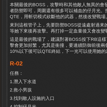
本關最後的BOSS，攻擊時和其他敵人無異的會
者防禦即可，周圍還有很多可以補血的仔月光。打
QTE，用斬切模式砍斷他的武器，然後改變戰場
來到這根管子上，先要防禦BOSS從遠處射過來
等她下來後再攻擊。再打掉一定血量後又會改變
這是最後的戰場了，建議對著BOSS按下RB這
擊會更加頻繁，尤其是衝撞，要連續防御前後兩
10%以下後可以QTE終結，下一光可以使用她
R-02
任務：
1.潛入下水道
2.救小男孩
3.找到敵人設施的入口
4.控制仔月光