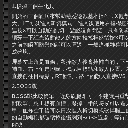
1.殺掉三個生化兵
開始的三個雜兵來幫助熟悉遊戲基本操作，X輕
大。LT可以進入斬切模式，進入後使用右搖桿控
連按X可以自動的亂切。遊戲沒有閃避，只有防
睛亮一下紅光後對敵人的方向推搖桿然後按X可
之前的瞬間防禦的話可以彈返，一般這種雜兵可
成碎塊。
屏幕左上角是血條，殺掉敵人後會掉補血的，下
補血。右上角是地圖，標記目標點和敵人位置。
直接前往目標點，RT衝刺，路上的敵人直接WS
2.BOSS戰
BOSS戰比較簡單，近身砍腿即可，不建議用重
開攻擊。腿上標有血槽，廢掉一半的時候可以進
甲，血條空了後可以再次進入斬切模式砍掉腿上
的自動機砲都破壞掉後衝刺到BOSS近處，等待
解決。