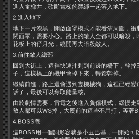
進入電梯井，砍斷電梯的纜繩一起落入地下。
2.進入地下
地下一片漆黑，開啟面罩模式才能看清周圍，衝
閉面罩，需要小心。路上的敵人全都可以暗殺，
花板上的仔月光，繞開再去暗殺敵人。
3.前往敵人總部
回到大街上，這裡快速沖刺到前邊的橋下，幹掉
子，這樣橋上的機甲會掉下來，輕鬆幹掉。
繼續前進，路上還會遇到隻機械狗，這裡已經變
話了，最後可以奪取能量核。
由於劇情需要，雷電之後進入負傷模式，緩慢走
敵人都可以WS掉，大廈前的這些不用打，等著B
4.BOSS戰
這BOSS用一個詞形容就是小丑巴基，一開始可