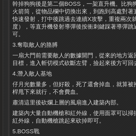
幹掉狗狗後是第二個BOSS，一架直升機。比狗
火箭筒，從物品欄中切換出來，到跑到高處對著
快速發射，打中後跳過去連續X攻擊，重複兩次就
度），等直升機發射導彈後按衝刺鍵踩著導彈跳
可。
3.奪取敵人的胳膊
一扇大門前需要敵人的數據開門，從來的地方返
目標，進入斬切模式砍斷左臂，撿起來後方可回
4.潛入敵人基地
仔月光數量多，但好殺，死了還會掉血，就算被
桿甩下來就行，不會費血。
肅清這里後砍爛上層的風扇進入建築內部。
建築內大量自動機槍和紅外線，使用面罩可以掃
紅外線，自動機槍跳起來砍掉即可。
5.BOSS戰