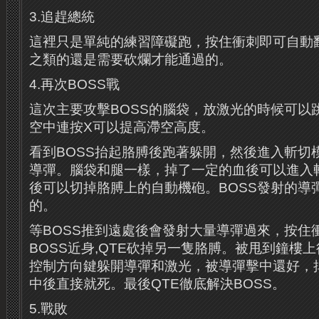
3.追趕總統
這裡只是單純的練習障礙跑，按住衝刺即可自動
之類的還是需要砍爛才能通過的。
4.再次BOSS戰
這次主要攻擊BOSS的腦袋，放激光的時候可以
空中連按X可以提高滯空高度。
看到BOSS抬起胳膊後跑著躲開，然後進入斬切
導彈。腦袋和腿一樣，掉了一定的血後可以進入
後可以切掉胳膊上的自動機砲。BOSS發射的導
的。
等BOSS推到遠處後會發射大量導彈過來，按住
BOSS近身,QTE砍掉另一隻胳膊。被甩到鐘樓
控制方向鍵躲開導彈和激光，被導彈擊中還好，
中後直接就死。最後QTE徹底解決BOSS。
5.戰敗