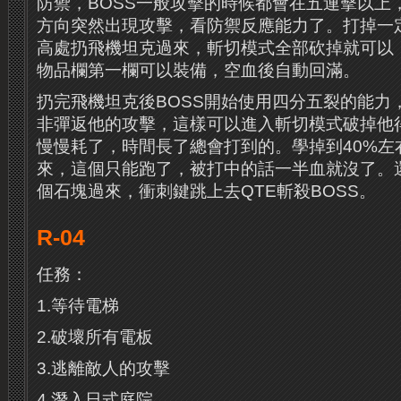
防禦，BOSS一般攻擊的時候都會在五連擊以上
方向突然出現攻擊，看防禦反應能力了。打掉一定
高處扔飛機坦克過來，斬切模式全部砍掉就可以
物品欄第一欄可以裝備，空血後自動回滿。
扔完飛機坦克後BOSS開始使用四分五裂的能力
非彈返他的攻擊，這樣可以進入斬切模式破掉他
慢慢耗了，時間長了總會打到的。學掉到40%左
來，這個只能跑了，被打中的話一半血就沒了。還
個石塊過來，衝刺鍵跳上去QTE斬殺BOSS。
R-04
任務：
1.等待電梯
2.破壞所有電板
3.逃離敵人的攻擊
4.潛入日式庭院