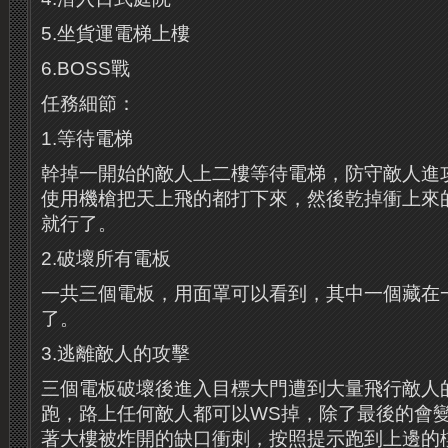
5.坐貨運電梯上樓
6.BOSS戰
任務細節：
1.等待電梯
幹掉一開始的敵人上二樓等待電梯，防守敵人進
使用機槍把天上飛的都打下來，然後乾掉衝上來
就行了。
2.破壞所有電板
一共三個電板，用面罩可以看到，其中一個藏在
了。
3.逃離敵人的攻擊
三個電板破壞後進入目標大門遭到大量飛行敵人
跑，路上任何敵人都可以WS掉，除了最後的會
著大樓被炸開的缺口衝刺，按照提示跑到上邊的