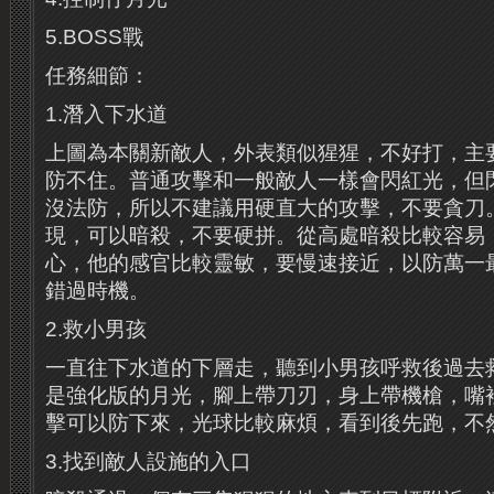
5.BOSS戰
任務細節：
1.潛入下水道
上圖為本關新敵人，外表類似猩猩，不好打，主
防不住。普通攻擊和一般敵人一樣會閃紅光，但
沒法防，所以不建議用硬直大的攻擊，不要貪刀
現，可以暗殺，不要硬拼。從高處暗殺比較容易
心，他的感官比較靈敏，要慢速接近，以防萬一
錯過時機。
2.救小男孩
一直往下水道的下層走，聽到小男孩呼救後過去
是強化版的月光，腳上帶刀刃，身上帶機槍，嘴
擊可以防下來，光球比較麻煩，看到後先跑，不
3.找到敵人設施的入口