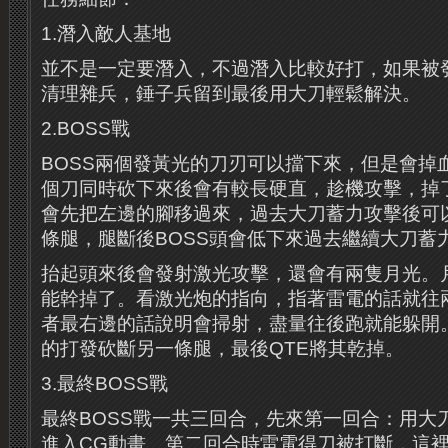
1.潛入敵人基地
並不是一定要潛入，不過潛入比較好打，如果被
清理雜兵，錘子兵留到最後用大刀輕鬆解決。
2.BOSS戰
BOSS兩個發黃光的刀刃可以擋下來，但是會掉
個刀同時砍下來後會有較長硬直，趁機攻擊，掉了
會先把左邊的腳移過來，過去大刀蓄力攻擊後可
條腿，腿斷後BOSS頭會低下來過去繼續大刀蓄
抬起頭來後會發射激光攻擊，還會有兩隻月光。
能幹掉了。看激光炮的指向，指著雷電的話就往
者最右邊的話說明會掃射，盡量往後跑就能躲開
的打發砍斷另一條腿，最後QTE將其乾掉。
3.最終BOSS戰
最終BOSS戰一共三回合，先來第一回合：用大
進入CG動畫。第二回合時雷電得刀被打斷，這