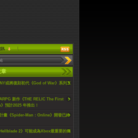
資訊
文章
ONY或將復刻初代《God of War》系列三
PG 新作《THE RELIC The First
an》預計2025 年推出！
畫《Spider-Man：Online》開發已終
ellblade 2》可能成為Xbox最重要的獨