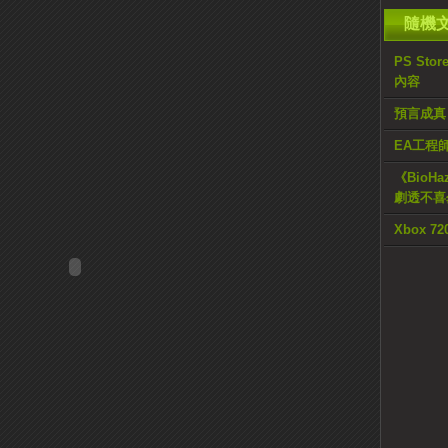
隨機
PS St
內容
預言成真
EA工程
《BioH
劇透不喜
Xbox