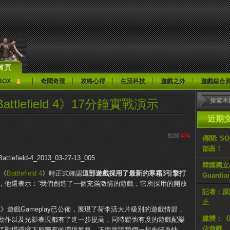
首頁
BOX
奇聞奇視
攻略心得
生活科技
遊戲之外
遊戲綜合
lefield 4》17分鐘實戰演示
近期
點閱
474
傳聞: S
部曲！
韓國獨立AR
紹《
Battlefield 4
》時正式確認
這部遊戲採用了最新的寒霜3引擎打
Guardi
，他還表示：“我們創造了一個充滿激情的遊戲，它所採用的開放
記者：原計
止
4
》遊戲Gameplay已公佈，展現了荷李活大片級別的遊戲情節，
媒體：《H
動作以及光影表現都有了進一步提高，同時鬆弛有度的遊戲配樂
佔遊戲
了戰場環境下所獨有的環境氣氛，下面就讓我們一起先睹為快。