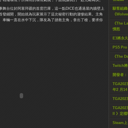
事舞台位於阿塞拜疆的首度巴庫，這一點DICE也通過屋內牆壁上
駭客組織公
首發鋪開，開始就為玩家展示了這次秘密行動的淒慘結果。主角
《Wolve
。車輛一直在水中下沉，隊友為了拯救主角，拿出了槍，要求你
《The L
憤怒
E3將永
PS5 Pr
《The D
Twitc
開發者：
TGA2023
年2 月1
TGA20
TGA2023
II 》定
Steam上