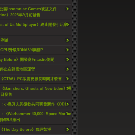
開Insomniac Games被盜文件
rine》2025年9月前發售
ast of Us Multiplayer》終止開發引玩家
久停辦
o GPU升級RDNA3/4架構?
ay Before》開發商Fntastic倒閉
h將停止在韓國地區運營
《GTA6》PC版需要很長時間才發售
《Banishers: Ghosts of New Eden》明
4 日發售
23 : 小島秀夫與微軟共同研發新作《OD》
 : 《Warhammer 40,000: Space Marine
檔明年9.9推出
《The Day Before》負評如潮