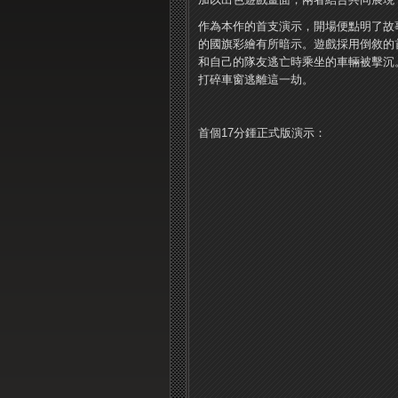
作為本作的首支演示，開場便點明了故
的國旗彩繪有所暗示。遊戲採用倒敘的
和自己的隊友逃亡時乘坐的車輛被擊沉
打碎車窗逃離這一劫。
首個17分鍾正式版演示：