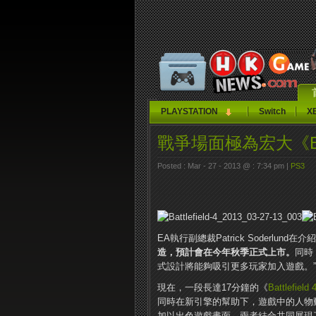
PLAYSTATION
Switch
X
戰爭場面極為宏大《Batt
Posted : Mar - 27 - 2013 @ : 7:34 pm |
PS3
EA執行副總裁Patrick Soderlund在介
造，預計會在今年秋季正式上市。
同時
式設計將能夠吸引更多玩家加入遊戲。”
現在，一段長達17分鐘的《
Battlefield 
同時在新引擎的幫助下，遊戲中的人物
加以出色遊戲畫面，兩者結合共同展現