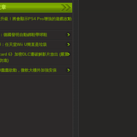
文章
ore升級！將會顯示PS4 Pro增強的遊戲改動
：德國發明自動綁鞋帶球鞋
師：任天堂Wii U簡直是垃圾
azard 6》加密DLC遭破解影片放出 (嚴重
勿進)
 720蠢蠢欲動，微軟大樓外加強安保