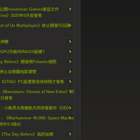
開Insomniac Games被盜文件
rine》2025年9月前發售
ast of Us Multiplayer》終止開發引玩家
久停辦
o GPU升級RDNA3/4架構?
ay Before》開發商Fntastic倒閉
h將停止在韓國地區運營
《GTA6》PC版需要很長時間才發售
《Banishers: Ghosts of New Eden》明
4 日發售
23 : 小島秀夫與微軟共同研發新作《OD》
 : 《Warhammer 40,000: Space Marine
檔明年9.9推出
《The Day Before》負評如潮