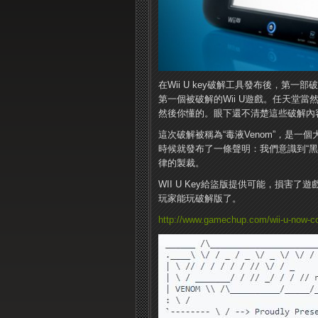
在Wii U key破解工具發布後，第一部破解遊
第一個被破解的Wii U遊戲。任天堂
然後你懂的。眼下還不清楚這些破解內
這次破解被稱為“毒液Venom”，是
時候就發布了一條聲明：我們意識到“黑
律的製裁。
WII U Key給盜版提供可能，損害
玩家能玩破解版了。
http://www.gamechup.com/wii-u-now-co