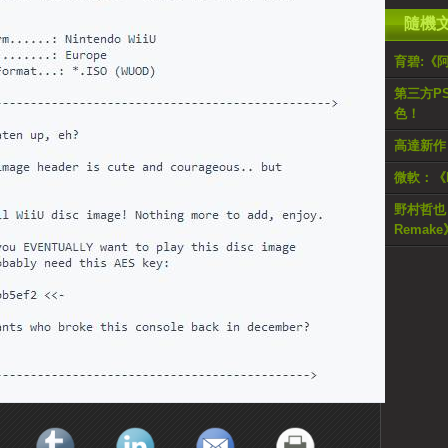
隨機
育碧:《
第三方P
色！
高達新作《N
微軟：《
野村哲也：大
Remak