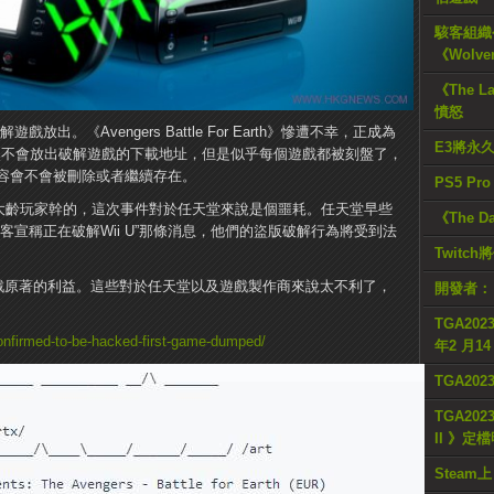
駭客組織公
《Wolve
《The L
憤怒
戲放出。《Avengers Battle For Earth》慘遭不幸，正成為
E3將永
當然不會放出破解遊戲的下載地址，但是似乎每個遊戲都被刻盤了，
容會不會被刪除或者繼續存在。
PS5 Pr
一個大齡玩家幹的，這次事件對於任天堂來說是個噩耗。任天堂早些
《The D
客宣稱正在破解Wii U”那條消息，他們的盜版破解行為將受到法
Twitc
了遊戲原著的利益。這些對於任天堂以及遊戲製作商來說太不利了，
開發者：
TGA2023
nfirmed-to-be-hacked-first-game-dumped/
年2 月1
TGA20
TGA2023
II 》定
Steam上