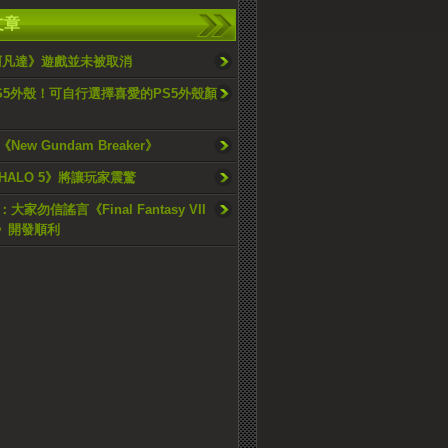
文章
阿凡達》遊戲並未被取消
S5外殼！可自行選擇喜愛的PS5外殼顏
ew Gundam Breaker》
HALO 5》將讓玩家震驚
家勿信謠言《Final Fantasy VII
e》開發順利