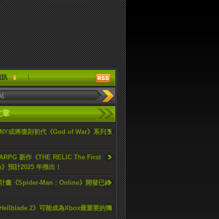
資訊
文章
ONY或將復刻初代《God of War》系列三
PG 新作《THE RELIC The First
an》預計2025 年推出！
畫《Spider-Man：Online》開發已終
ellblade 2》可能成為Xbox最重要的獨