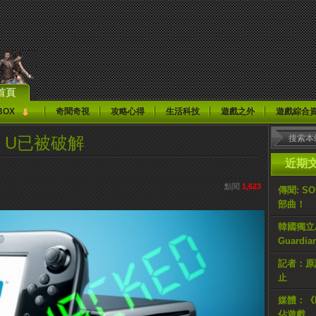
首頁
BOX
奇聞奇視
攻略心得
生活科技
遊戲之外
遊戲綜合
 U已被破解
近期
點閱
1,623
傳聞: S
部曲！
韓國獨立AR
Guardi
記者：原計
止
媒體：《H
佔遊戲