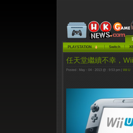
PLAYSTATION
Switch
X
任天堂繼續不幸，Wii
Posted : May - 04 - 2013 @ : 9:53 pm |
Wii U