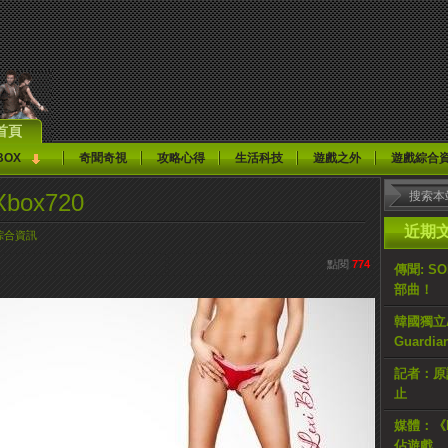
首頁
BOX
奇聞奇視
攻略心得
生活科技
遊戲之外
遊戲綜合
ox720
近期
綜合資訊
點閱
774
傳聞: S
部曲！
韓國獨立AR
Guardi
記者：原計
止
媒體：《H
佔遊戲