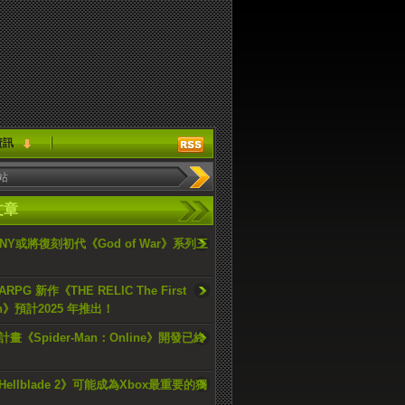
資訊
文章
ONY或將復刻初代《God of War》系列三
PG 新作《THE RELIC The First
an》預計2025 年推出！
畫《Spider-Man：Online》開發已終
ellblade 2》可能成為Xbox最重要的獨