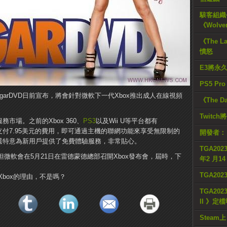
駭客組織公
《Wolve
《The L
憤怒
E3將永
PS5 Pr
arDVD日前宣布，將會針對微軟下一代Xbox推出成人在線視頻
《The D
Twitc
務市場。之前的Xbox 360、
PS3
以及Wii U等平台都有
要支付7.95美元的費用，即可通過主機的聯網功能來享受無限制的
開發者：
VD還特意為新用戶提供了免費體驗服務，非常貼心。
TGA2023
，但微軟會在5月21日在雷德蒙德總部召開Xbox發布會，屆時，下
年2 月1
TGA20
box的理由，不是嗎？
TGA2023
II 》定
Steam上