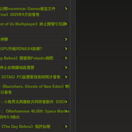
開Insomniac Games被盜文件
rine》2025年9月前發售
ast of Us Multiplayer》終止開發引玩家
久停辦
o GPU升級RDNA3/4架構?
ay Before》開發商Fntastic倒閉
h將停止在韓國地區運營
《GTA6》PC版需要很長時間才發售
《Banishers: Ghosts of New Eden》明
4 日發售
23 : 小島秀夫與微軟共同研發新作《OD》
 : 《Warhammer 40,000: Space Marine
檔明年9.9推出
《The Day Before》負評如潮