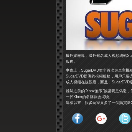
據外媒報導，國外知名成人視頻網站Sug
服務。
事實上，SugarDVD並非首次進軍主機服
SugarDVD提供的視頻服務，用戶只
成人視頻在線觀看，而且，SugarD
雖然之前的“Xbox無限”被證明是偽造
一代Xbox的名稱就會揭曉。
這樣以來，很多玩家又多了一個購買新X