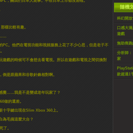
NFL，關我們日本人屁事。不在日本上市都沒差啦。
隨機
。
科幻開放世
，那樣比較有趣。
口感大滿足
遊戲
……
無助喪跑的
的PC。他們在電視功能和視頻服務上花了不少心思，但是老子不
呢。
分析師：《
家
玩遊戲的時候可不會想去看電視。所以在遊戲和電視之間切換對
PlayS
款超過1
，倒是跟蘋果和谷歌針鋒相對啊。
出的感覺……我是不是變成老年玩家了？
360做的還差。
鍵出現在Slim Xbox 360上。
白為毛搞這麼大台？
到死了。