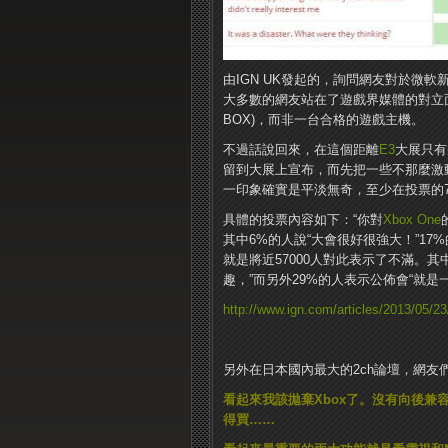
由IGN UK發起的，詢問網友對於微
大多數的網友站在了遊戲界媒體的對立
BOX)，而非一台合格的遊戲主機。
不過話說回來，在這個距離
E3
大展只有
留到大展上宣布，而先把一些不那麼激
一印象確實是平淡無奇，至少在投票的7
具體的投票內容如下：“你對
Xbox One
其中6%的人說“大會很好很強大！”17%
就是將近57000人對此表示了不滿。
趣，”而另外29%的人表示公佈會“就是
http://www.ign.com/articles/2013/05/23/
另外在日本國內最大的2ch論壇，網友
看起來我該拋棄Xbox了。沒有向後兼
得買……