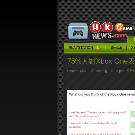
PLAYSTATION
Switch
X
75%人對Xbox On
Posted : May - 23 - 2013 @ : 11:23 pm |
遊戲