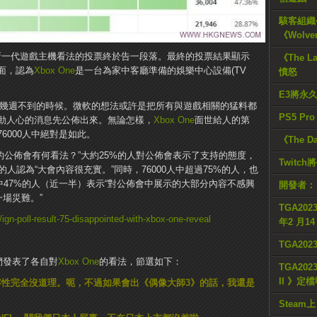
駭客組織公
《Wolve
軟新一代遊戲主機看法的投票終於告一段落。最終的投票結果顯示
《The L
面，認為
Xbox One
是一台為家中客廳準備的娛樂中心設備(TV
憤怒
E3將永
幾週不到的時候。微軟的想法或許是把所有與遊戲相關的猛料都
PS5 Pr
動人心的消息先公佈出來。無論怎樣，
Xbox One
面世給人的第
6000人中絕對是如此。
《The D
的公佈會有何看法？”大約25%的人對公佈會表示了支持的態度，
Twitc
的人認為“大會內容很充實。”同時，76000人中超過75%的人，也
其中47%的人（近一半）表示“對公佈會中展示的大部分內容不感興
開發者：
一場災難。”
TGA2023
ign-poll-result-75-disappointed-with-xbox-one-reveal
年2 月1
TGA20
們發表了各自對
Xbox One
的看法，節選如下：
TGA2023
II 》定
容性完全沒道理。呃，不過如果會出《偶像大師3》的話，我還是
Steam上