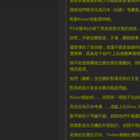
看起來最重要的兩大功能就是看電視和
我想他們根本沒為日本（玩家）考慮過
對新Kinect有點期待喲。
PS4
(發布)介紹了更多技術方面的信息
好吧，手柄沒變更差，不過，關我屁事
儘管增加了些功能，但還不就是個過時
需要啊，因為老子在PC上玩遊戲爽著
我不知道美國佬怎麼在家玩遊戲的。我
我沒屁用。
他們（微軟）沒怎麼針對索尼和任天堂
對我來說只有多任務功能是亮點。
Kinect挺妙的……但我有一些說不
完全沒為日本考慮……這點上比Xbox 
新手柄的十字鍵不錯。我想他們不會讓新十字
我喜歡這台主機的外形設計。但我不明
老美的反應也不好。Twitter都被吐槽