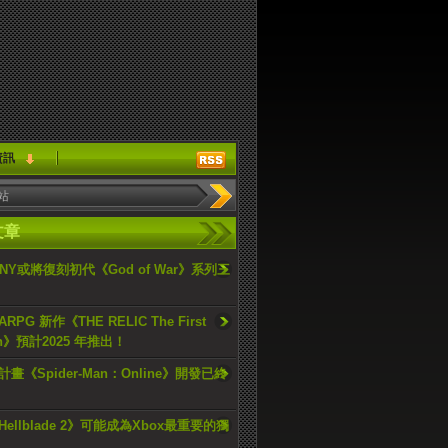
資訊
文章
ONY或將復刻初代《God of War》系列三
PG 新作《THE RELIC The First
an》預計2025 年推出！
畫《Spider-Man：Online》開發已終
ellblade 2》可能成為Xbox最重要的獨