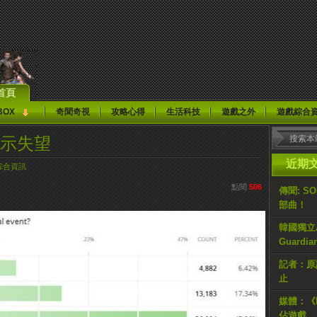
首頁
BOX
奇聞奇視
攻略心得
生活科技
遊戲之外
遊戲綜合
e表示失望
近期
綜合資訊
點閱
506
傳聞: S
部曲！
韓國獨立AR
Guardi
記者：原計
止
媒體：《H
佔遊戲