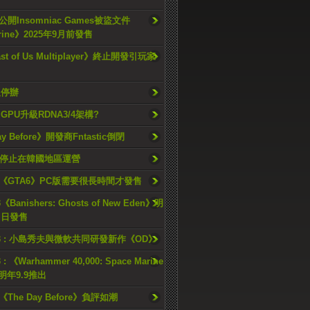
開Insomniac Games被盜文件
rine》2025年9月前發售
ast of Us Multiplayer》終止開發引玩家
久停辦
o GPU升級RDNA3/4架構?
ay Before》開發商Fntastic倒閉
h將停止在韓國地區運營
《GTA6》PC版需要很長時間才發售
《Banishers: Ghosts of New Eden》明
4 日發售
23 : 小島秀夫與微軟共同研發新作《OD》
 : 《Warhammer 40,000: Space Marine
檔明年9.9推出
《The Day Before》負評如潮