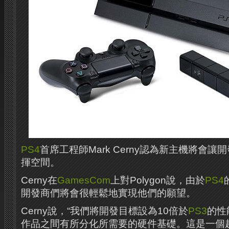
PS4
首席工程師Mark Cerny認為新主機將會
揮空間。
Cerny在
GamesCom
上對Polygon說，由於
PS4
開發商們將會很輕鬆地實現他們的願望。
Cerny說，“我們將開發目標設為10倍於
PS3
的性
作品之間有所分化所需要的硬件基礎。這是一個