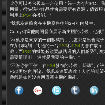
此你可以將它視為一台使用了統一內存的PC。
用量，很快這些作品就會需要所有資源，儘管現
利用上
PS4
的機能。”
“我認為這將會在主機發售後的3-4年內發生。”
Cerny稱當他向開發商展示新主機的時候，他談到
“秋葉原是東京的一個數碼街，到處都是出售電
在某個時刻，街邊的一台
PS3
和
PS4
將會在展示
戲，而
PS4
的機能必須要讓路過的人們感受到強
需要驚嘆’哇，這就是我要的主機’。”
“不管你信不信，在
PS4
發布的時候，我聽到了許
PS2更好’的評論。我認為這既表達了人們的期
遊戲是如何沒有用盡新主機的機能。”