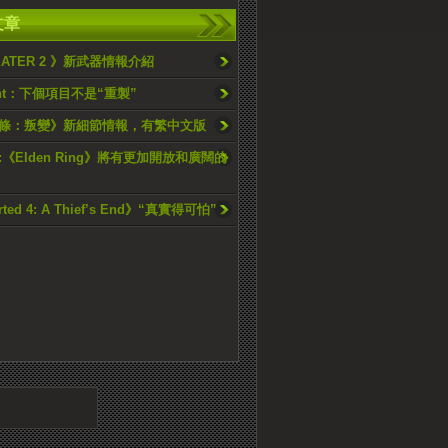
文章
EATER 2 》新武器情報介紹
oint：下個項目不是“重製”
條：叛變》新細節情報，有繁中文版
《Elden Ring》將有更加開放和廣闊的
rted 4: A Thief’s End》“真實得可怕”