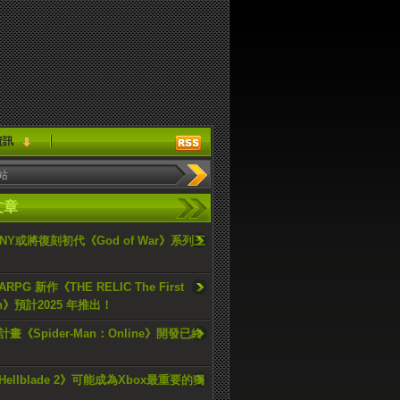
資訊
文章
ONY或將復刻初代《God of War》系列三
PG 新作《THE RELIC The First
an》預計2025 年推出！
畫《Spider-Man：Online》開發已終
ellblade 2》可能成為Xbox最重要的獨