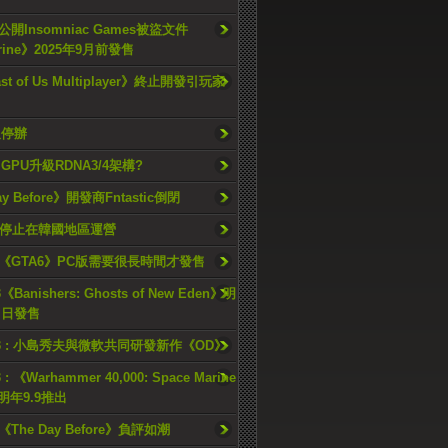
開Insomniac Games被盜文件
rine》2025年9月前發售
ast of Us Multiplayer》終止開發引玩家
久停辦
o GPU升級RDNA3/4架構?
ay Before》開發商Fntastic倒閉
h將停止在韓國地區運營
《GTA6》PC版需要很長時間才發售
《Banishers: Ghosts of New Eden》明
4 日發售
23 : 小島秀夫與微軟共同研發新作《OD》
 : 《Warhammer 40,000: Space Marine
檔明年9.9推出
《The Day Before》負評如潮