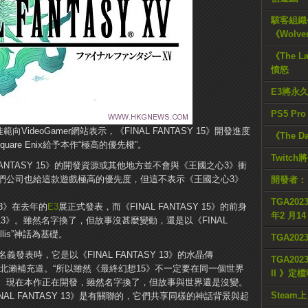
駭客組織公
《Wolve
《The L
憤怒
E3將永
PS5 Pr
範向VideoGamer網站表示，《FINAL FANTASY 15》開發進度
《The D
are Enix給予本作“極高的優先權”。
Twitc
FANTASY 15》的開發資源或其他地方並不會與《王國之心3》衝
們公司也給這款遊戲極高的優先度，但這不表示《王國之心3》
開發者：
TGA2023
之心3》在去年的
E3
展正式發表，而《FINAL FANTASY 15》的前身
年2 月1
SY V13》。雖然名字換了，但故事沒甚麼變動，還是以《FINAL
stallis”神話為基礎。
TGA20
》的名義發表時，它是以《FINAL FANTASY 13》的水晶傳
TGA2023
lis”為基礎。”北瀨補充道。“所以雖然《最終幻想15》不一定要在同一個世界
II 》定
。現在本作正在開發，雖然名字換了，但故事與世界還是沒變。
Steam上
《FINAL FANTASY 13》是有關聯的，它們共享同樣的神話背景與起