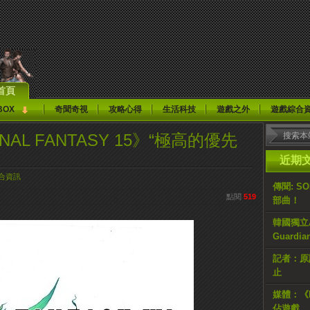
首頁
BOX
奇聞奇視
攻略心得
生活科技
遊戲之外
遊戲綜合
FINAL FANTASY 15》“極高的優先
近期
合資訊
傳聞: S
點閱
519
部曲！
韓國獨立AR
Guardi
記者：原計
止
媒體：《H
佔遊戲