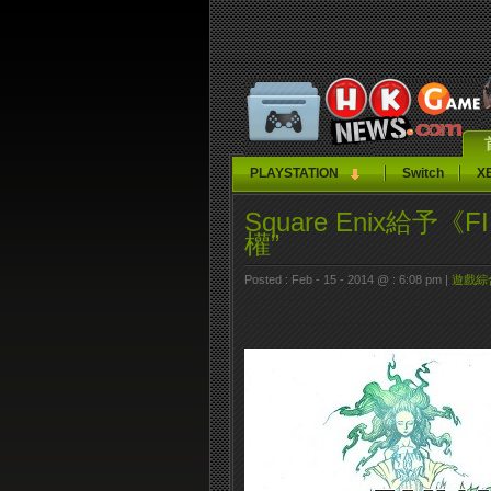
PLAYSTATION
Switch
X
Square Enix給予《
權”
Posted : Feb - 15 - 2014 @ : 6:08 pm |
遊戲綜