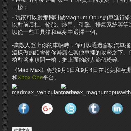
一樣；
- 玩家可以對那輛叫做Magnum Opus的車進
以對前后杠、輪胎、裝甲、引擎、排氣系統等等
以從一些工具箱和車身中選擇一個。
-當敵人登上你的車輛時，你可以通過駕駛汽車
這樣做的話會使你暴露在其他車輛的攻擊之下。
槍對著車頂開一槍，把上面的敵人崩個粉碎。
《Mad Max》將於9月1日和9月4日在北美和歐
和
Xbox One
平台。