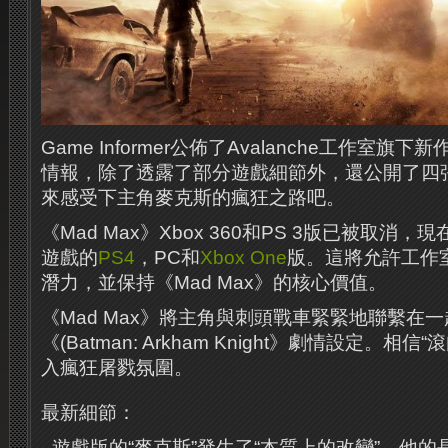
Game Informer公佈了Avalanche工作室旗下
情報，除了透露了部分遊戲細節外，還公開了四
來感受下主角麥克斯的瘋狂之路吧。
《Mad Max》Xbox 360和PS 3版已被取消
遊戲的
PS4
，PC和
Xbox One
版。這將允許工作
潛力，並保持《Mad Max》的核心價值。
《Mad Max》將主角與刺頭戰車緊緊地聯繫在
《(Batman: Arkham Knight》劇情設定。相
入瘋狂屠戮氛圍。
最新細節：
- 遊戲版的“麥克斯”發生了“本質上的改變”，他