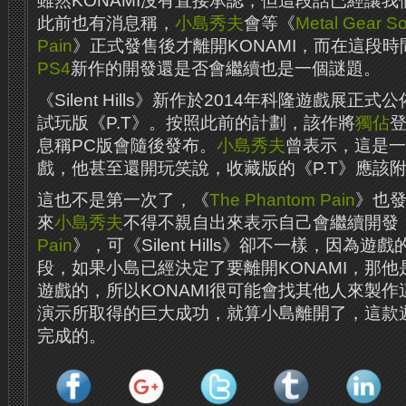
雖然KONAMI沒有直接承認，但這段話已經讓
此前也有消息稱，
小島秀夫
會等《
Metal Gear So
Pain
》正式發售後才離開KONAMI，而在這段時間內，《
PS4
新作的開發還是否會繼續也是一個謎題。
《Silent Hills》新作於2014年科隆遊戲展
試玩版《P.T》。按照此前的計劃，該作將
獨佔
息稱PC版會隨後發布。
小島秀夫
曾表示，這是一
戲，他甚至還開玩笑說，收藏版的《P.T》應該
這也不是第一次了，《
The Phantom Pain
》也
來
小島秀夫
不得不親自出來表示自己會繼續開發
Pain
》，可《Silent Hills》卻不一樣，因為
段，如果小島已經決定了要離開KONAMI，那
遊戲的，所以KONAMI很可能會找其他人來製
演示所取得的巨大成功，就算小島離開了，這款
完成的。