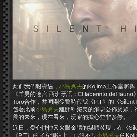
此前我們報導過，
小島秀夫
的Kojima工作室將與《P
《羊男的迷宮 西班牙語：El laberinto del fauno》
Toro合作，共同開發暫時代號《P.T》的《Silent 
隨著此前
小島秀夫
離開科樂美的消息公佈於眾，
戲的未來，現在看來，玩家的擔心並非多餘。
近日，憂心忡忡又火眼金睛的媒體發現，在《Silent 
《P.T》的官方網站上，已經不見
小島秀夫
的Koj