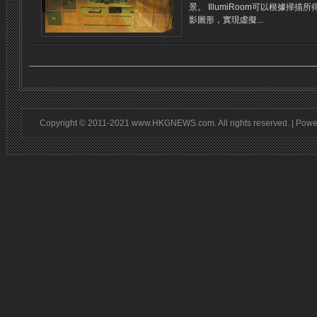
景。 IllumiRoom可以根據
影圖形，實現虛擬...
Copyright © 2011-2021 www.HKGNEWS.com. All rights reserved. | Pow