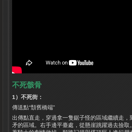
不死骸骨
1）不死街：
傳送點“頹舊橋端”
出傳點直走，穿過拿一隻鋸子怪的區域繼續走，
矛的區域。右手邊平臺處，從懸崖跳躍過去撿取