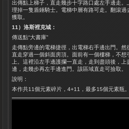
出傳點上梯子，直走幾步十字路口處左手邊走。
理掉一隻盾錘騎士。電梯中層有路可走。翻滾過
獲取。
11）洛斯裡克城：
傳送點“大書庫”
走傳點旁邊的電梯捷徑，出電梯右手邊出門。然
直走穿過一個斜面房頂。面前有一個樓梯，不想
上。這裡沿左手邊護攔一直走，走到盡頭後，上
邊，走幾步再左手邊進門。該區域直走可撿取。
說明：
本作共11個元素碎片，4+11，最多15個元素瓶