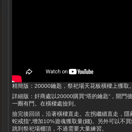
精簡版：20000鑰匙，祭祀場天花板橫樑上獲取
詳細版：奸商處以20000購買“塔的鑰匙“，開
一圈有門。在橫樑處撿到。
撿完後回頭，沿著橫樑直走。左拐繼續直走，隱
蛇戒指“,增加10%遊魂獲取量(錢)。另外可以不
跳到祭祀場棚頂，不過需要大量練習。