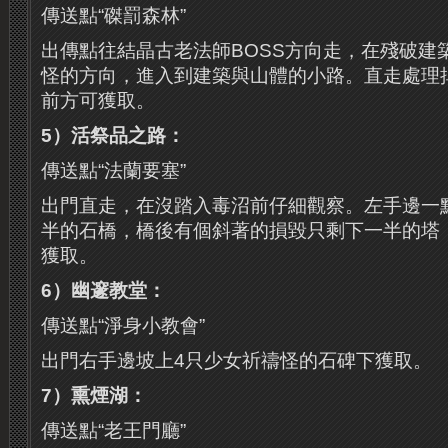
傳送點“磔罰森林”
出傳點往結晶古老法師BOSS方向走，在殘破建
怪的方向，進入到建築與山體的小路。直走處理
前方可獲取。
5）活祭品之路：
傳送點“法蘭要塞”
出門直走，在沒踏入毒沼前仔細觀察。左手邊一
半的石橋，橋後有個斜著的損毀只剩下一半的塔
獲取。
6）幽邃教堂：
傳送點“淨身小教會”
出門右手邊坡上4只少女祈禱怪的石碑下獲取。
7）熏煙湖：
傳送點“老王門廳”