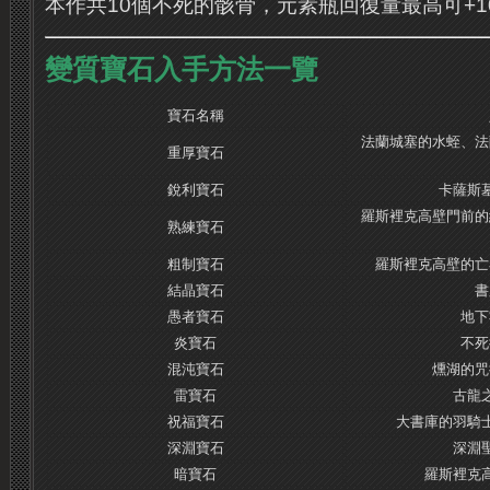
本作共10個不死的骸骨，元素瓶回復量最高可+1
變質寶石入手方法一覽
寶石名稱
法蘭城塞的水蛭、法
重厚寶石
銳利寶石
卡薩斯
羅斯裡克高壁門前的
熟練寶石
粗制寶石
羅斯裡克高壁的亡
結晶寶石
書
愚者寶石
地下
炎寶石
不死
混沌寶石
燻湖的咒
雷寶石
古龍
祝福寶石
大書庫的羽騎
深淵寶石
深淵
暗寶石
羅斯裡克