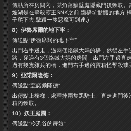
傳點所在房間內，某角落牆壁處隱藏門後獲取。當心
煙湖是在擊殺霸王SNK之前,斷橋坑骷髏的地方,
子爬下去,擊殺一隻惡魔可到達.)
8）伊魯席爾的地下牢：
傳送點“伊魯席爾的地下牢”
出門右手邊走，過兩個烙鐵大媽的橋，然後左手
路，穿過有3個烙鐵大媽的房間。出門左手邊直
過有幾隻雜兵的橋，進門右手邊的寶箱怪擊殺或
9）亞諾爾隆德：
傳送點“亞諾爾隆德”
出傳點上樓梯，處理掉兩隻黑騎士。直走進門後
箱內獲取。
10）妖王庭園：
傳送點“冷冽谷的舞娘”