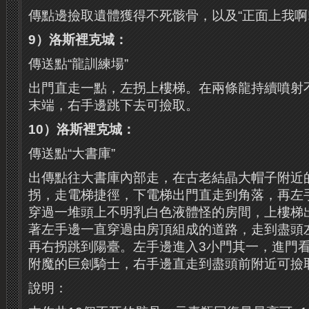
傳點邊撿取遺體獲得不死骸骨，以及“正面上我啊!
9）洛斯裡克城：
傳送點“龍訓練場”
出門直走一點，左拐上樓梯。在兩條龍持續噴射
末端，右手邊跳下去可撿取。
10）洛斯裡克城：
傳送點“大書庫”
出傳點往大書庫內部走，在古老結晶大帽子附近
拐，走電梯捷徑，下電梯出門直走到角落，再左
穿過一堆頭上不明乳白色液體怪的房間，上樓梯
著左手邊一直穿過由房頂組成的道路，走到盡頭
再右拐跳到陽臺。左手邊進入3小門其一，進門看
附魔的巨劍騎士，右手邊直走到盡頭前附近可撿
說明：