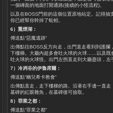
一個磚面的地面打開通路(後續的小怪流程)。
以及在BOSS門前的這個位置原地站定。記得抽
你已經幫你幹掉了蚯蚓。
6）熏煙湖：
傳送點“惡魔遺跡”
出傳點往BOSS反方向走，出門直走看到到護攔
下樓梯。大廳內超多會吐火球的火球……以及既
吐火球的火球怪。出門左拐直走到大廳盡頭，左
7）冷冽谷的伊魯席爾：
傳送點“幽兒希卡教會”
出傳點直走，走下樓梯的路。沿著右手邊一直走
墓碑的紅眼雜魚，在墓碑後可撿取。
8）罪業之都：
傳送點“罪業之都”