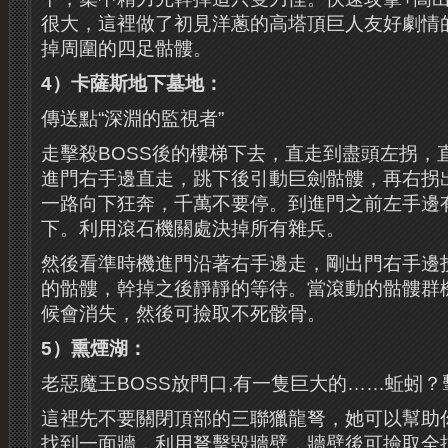
很大，這裡做了初見洋蔥的高塔頂巨人友好劇情
掉周圍的四足骷髏。
4）卡薩斯地下墓地：
傳送點“深淵的監視者”
走擊殺BOSS後的樓梯下去，直走到盡頭左拐，
進門右手邊直走，跳下後引動巨劍骷髏，再右拐
一路向下狂奔，千萬不要停。到進門之前左手邊
下。利用滾石機關處決掉所有雜兵。
然後看準時機進門沿著右手邊走，剛出門右手邊
的骷髏，幹掉之後靜靜的等待。當滾動的骷髏群
候會消失，然後可撿取不死骸骨。
5）熏煙湖：
老惡魔王BOSS放門口,有一隻巨大的……蚯蚓
這裡先不要關閉頂部的三聯獵龍弩，她可以幫助
找到一面牆，利用弩擊毀牆壁，牆壁後可撿取全