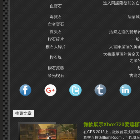
進入阿諾隆德前的亡
血寶石
毒寶石
法蘭城
亡者寶石
喪失石
活祭之道的變形
楔石碎片
一般
楔石大碎片
大書庫屋頂的黃
大書庫屋頂的黃金天
楔石塊
之頂
楔石原盤
發光楔石
古龍
微軟展示Xbox720要這樣
在CES 2013上，微軟首席技術戰略
算交互技術IllumiRoom，可