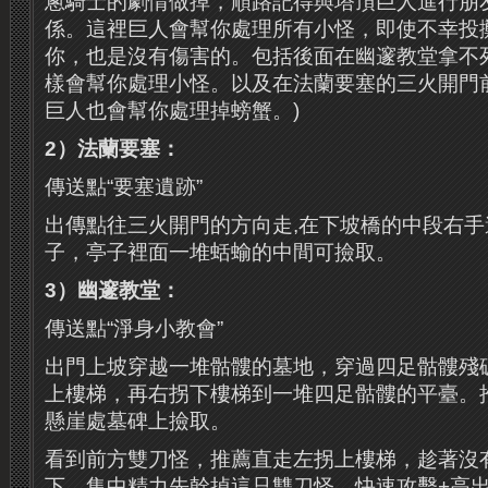
蔥騎士的劇情做掉，順路記得與塔頂巨人進行朋
係。這裡巨人會幫你處理所有小怪，即使不幸投
你，也是沒有傷害的。包括後面在幽邃教堂拿不
樣會幫你處理小怪。以及在法蘭要塞的三火開門
巨人也會幫你處理掉螃蟹。)
2）法蘭要塞：
傳送點“要塞遺跡”
出傳點往三火開門的方向走,在下坡橋的中段右
子，亭子裡面一堆蛞蝓的中間可撿取。
3）幽邃教堂：
傳送點“淨身小教會”
出門上坡穿越一堆骷髏的墓地，穿過四足骷髏殘
上樓梯，再右拐下樓梯到一堆四足骷髏的平臺。
懸崖處墓碑上撿取。
看到前方雙刀怪，推薦直走左拐上樓梯，趁著沒
下，集中精力先幹掉這只雙刀怪。快速攻擊+高