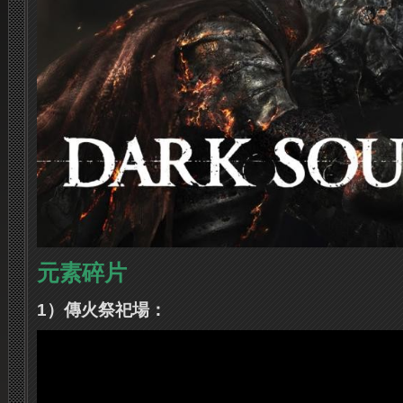
元素碎片
1）傳火祭祀場：