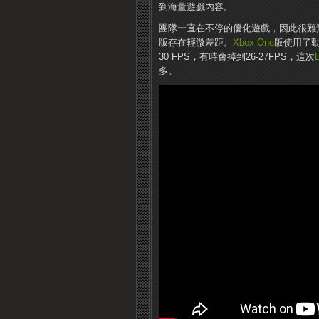
到海量遊戲內容。
團隊一直在不停的優化遊戲，因此很難
版存在輕微差距。
Xbox One
版使用了動
30 FPS，有時會掉到26-27FPS，這次
多。