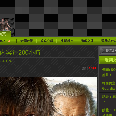
首頁
BOX
奇聞奇視
攻略心得
生活科技
遊戲之外
遊戲綜合
15》內容達200小時
近期
XBox One
點閱
1,325
傳聞: S
部曲！
韓國獨立AR
Guardi
記者：原計
止
媒體：《H
佔遊戲