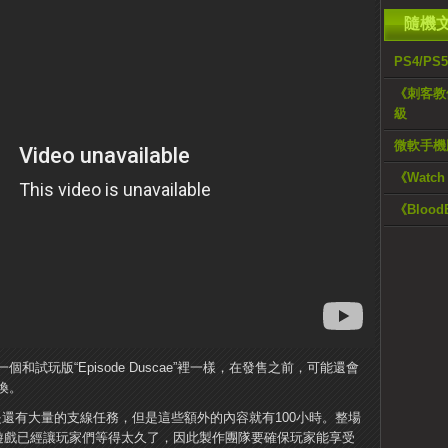
隨機
PS4/P
《刺客教
級
微軟手機版
《Watc
《Bloo
試玩版“Episode Duscae”裡一樣，在發售之前，可能還會
換。
但是還有大量的支線任務，但是這些額外的內容就有100小時。整場
部遊戲已經讓玩家們等得太久了，因此製作團隊要確保玩家能享受