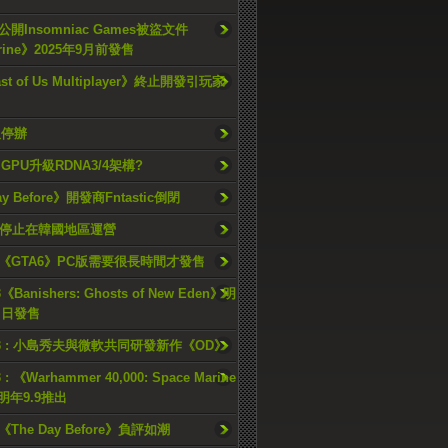
開Insomniac Games被盜文件
rine》2025年9月前發售
ast of Us Multiplayer》終止開發引玩家
久停辦
o GPU升級RDNA3/4架構?
ay Before》開發商Fntastic倒閉
h將停止在韓國地區運營
《GTA6》PC版需要很長時間才發售
《Banishers: Ghosts of New Eden》明
4 日發售
23 : 小島秀夫與微軟共同研發新作《OD》
 : 《Warhammer 40,000: Space Marine
檔明年9.9推出
《The Day Before》負評如潮