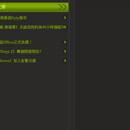
文章
S5模擬器Kyty發布
條:奧德賽》主線流程約為40小時滿級50
Office正式免費！
h Dogs 2》籌備開發階段?
dBorne》加入射擊元素