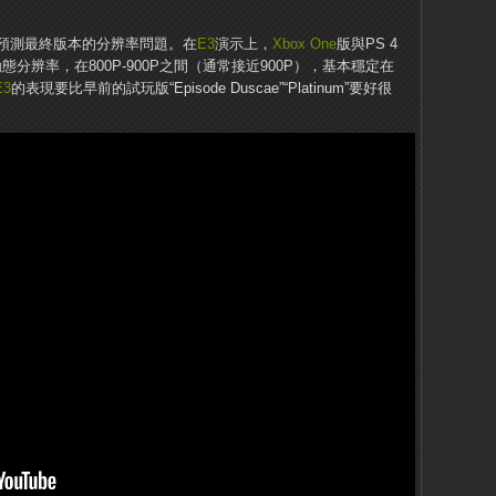
預測最終版本的分辨率問題。在
E3
演示上，
Xbox One
版與PS 4
態分辨率，在800P-900P之間（通常接近900P），基本穩定在
E3
的表現要比早前的試玩版“Episode Duscae”“Platinum”要好很