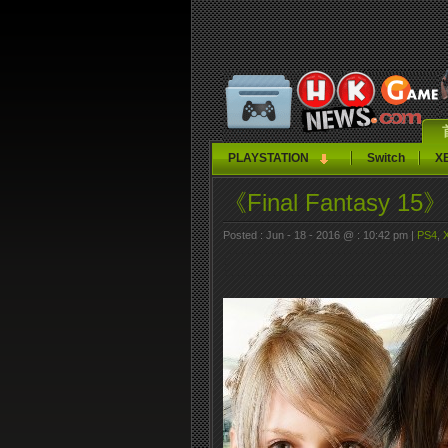
PLAYSTATION
Switch
X
《Final Fantasy 
Posted : Jun - 18 - 2016 @ : 10:42 pm |
PS4
,