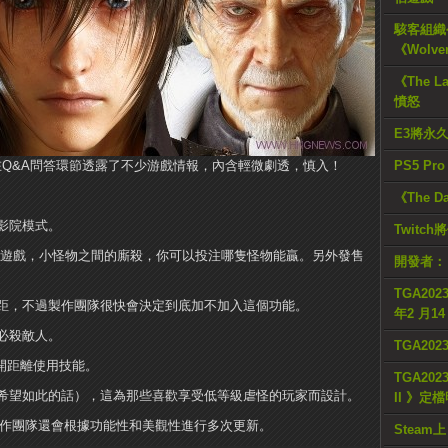
駭客組織公
《Wolve
《The L
憤怒
E3將永
監田畑端在Q&A問答環節透露了不少游戲情報，內含輕微劇透，慎入！
PS5 Pr
《The D
影院模式。
Twitc
迷你小遊戲，小怪物之間的廝殺，你可以投注哪隻怪物能贏。另外發售
開發者：
TGA2023
距，不過製作團隊很快會決定到底加不加入這個功能。
年2 月1
必殺敵人。
TGA20
開距離使用技能。
TGA2023
希望如此的話），這為那些喜歡享受低等級虐怪的玩家而設計。
II 》定
製作團隊還會根據功能性和美觀性進行多次更新。
Steam上