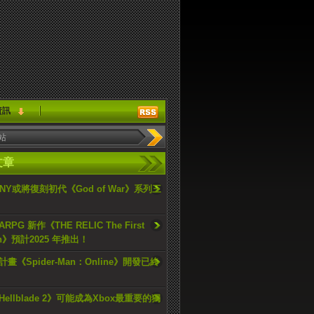
資訊
文章
ONY或將復刻初代《God of War》系列三
PG 新作《THE RELIC The First
an》預計2025 年推出！
畫《Spider-Man：Online》開發已終
ellblade 2》可能成為Xbox最重要的獨