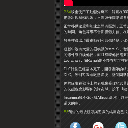
PS4
版也使用了動態分辨率，範圍在900P
也會出現掉幀現象，不過製作團隊還會
正常移動速度和加速之間有區別，正常
的時間。角色等級不會影響體力值。在
故事裡會出現嚴肅時刻和悲傷時刻，你
遊戲中沒有大量的召喚獸(Astrals
同條件來召喚他們，而且有時他們需要
Leviathan；而Ramuh則不能在地牢
DLC計劃已經基本完工，開發團隊的
DLC。等到遊戲進廠壓碟後，整個團隊
你的隊友在戰斗上的表現會受你的武器
的技能也會影響你的隊友AI。按下L1
Insomnia城不像水城Altissi
還大的多。
E3
預告的最後鏡頭與遊戲的結局處已很近