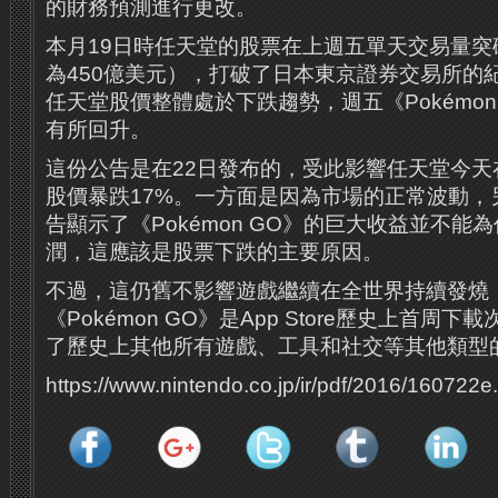
的財務預測進行更改。
本月19日時任天堂的股票在上週五單天交易量突破
為450億美元），打破了日本東京證券交易所的
任天堂股價整體處於下跌趨勢，週五《Pokémon
有所回升。
這份公告是在22日發布的，受此影響任天堂今天
股價暴跌17%。一方面是因為市場的正常波動，
告顯示了《Pokémon GO》的巨大收益並不能
潤，這應該是股票下跌的主要原因。
不過，這仍舊不影響遊戲繼續在全世界持續發燒
《Pokémon GO》是App Store歷史上首周
了歷史上其他所有遊戲、工具和社交等其他類型的
https://www.nintendo.co.jp/ir/pdf/2016/160722e