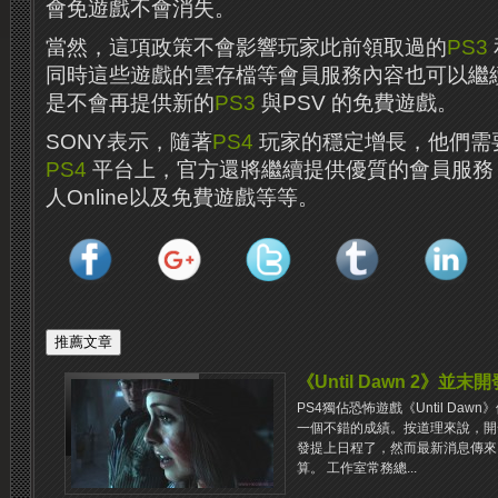
會免遊戲不會消失。
當然，這項政策不會影響玩家此前領取過的
PS3
同時這些遊戲的雲存檔等會員服務內容也可以繼
是不會再提供新的
PS3
與PSV 的免費遊戲。
SONY表示，隨著
PS4
玩家的穩定增長，他們需
PS4
平台上，官方還將繼續提供優質的會員服務
人Online以及免費遊戲等等。
《Until Dawn 2》並末
PS4獨佔恐怖遊戲《Until Da
一個不錯的成績。按道理來說，開發商理
發提上日程了，然而最新消息傳來
算。 工作室常務總...