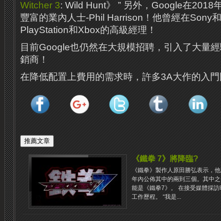
Witcher 3
: Wild Hunt》 ” 另外，Google在
豐富的業內人士-Phil Harrison！他曾經在Sony和
PlayStation和Xbox的高級經理！
目前Google也仍然在大規模招聘，引入了大量
銷商！
在降低配置上費用的需求時，許多3A大作的入
《鐵拳 7》將降臨?
《鐵拳》製作人原田勝弘表示，他
年內公佈其中的兩到三個。其中之
能是《鐵拳7》。 在接受媒體採訪
工作歷程。 “我是...