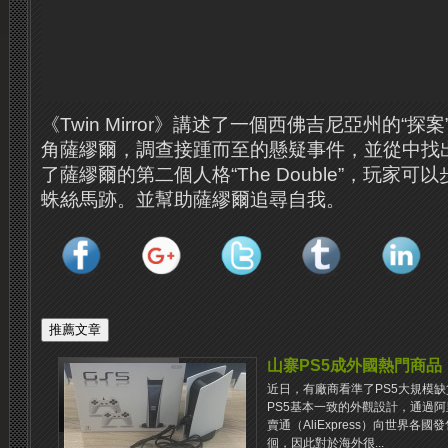
《Twin Mirror》講述了一個西佛吉尼亞州的“
角薩繆爾，調查接踵而至的懸疑事件，並從中找
了薩繆爾的第二個人格“The Double”，玩家
蛛絲馬跡。並幫助薩繆爾追尋自我。
山寨PS5成外國熱門商品
近日，有廠商看準了PS5大規模缺貨
PS5基本一致的外觀設計，通過
賣通（AliExpress）向世界各
徊，因此對於海外很...