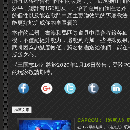
所有武將都會有“個性”的設定，其中既包括正面
效果，總計有150種以上。除了通用的個性之外
的個性以及能在戰鬥中產生更強效果的專屬戰法
能更好地完成你的皇圖霸業。
本作的武器、書籍和馬匹等道具中還會收錄各種“
後，不僅能提升能力，還能夠附加一些特殊效果
武將因為忠誠度較低，將名物贈送給他們，能在
反叛之心。
《三國志14》將於2020年1月16日發售，登陸P
的玩家敬請期待。
CAPCOM：《洛克人》
在TGS 舉辦期間，《洛克人》系列