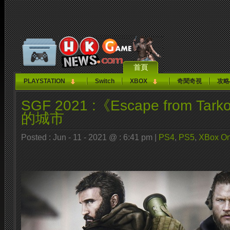
首頁
PLAYSTATION
Switch
XBOX
奇聞奇視
攻略
SGF 2021 :《Escape from T
的城市
Posted : Jun - 11 - 2021 @ : 6:41 pm |
PS4
,
PS5
,
XBox O