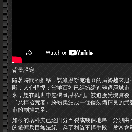
背景設定
隨著時間的推移，諾維恩斯克地區的局勢越來越
斷，人心惶惶；當地百姓已經紛紛逃離這座城市
來，想在亂世中趁機圖謀私利。被迫接受現實後
（又稱拾荒者）紛紛集結成一個個裝備精良的武
市的割據之爭。
如今的塔科夫已經四分五裂成幾個地區，分別由
的僱傭兵目無法紀，為了利益不擇手段，常常會