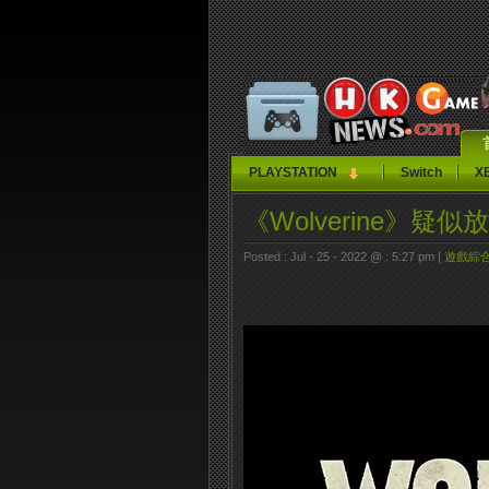
PLAYSTATION
Switch
X
《Wolverine》疑似
Posted : Jul - 25 - 2022 @ : 5:27 pm |
遊戲綜