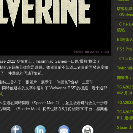
駭客組織公
《Wolve
《The L
憤怒
E3將永
PS5 Pr
《The D
wcase 2021”發布會上，Insomniac Games一口氣“爆肝”推出了
ne》兩款Marvel超級英雄主題遊戲。雖然目前不知道二者目前開發進度如
Twitc
展示了一件遊戲的周邊T恤衫。
開發者：
orton在推特上發布了一張圖片，展示了一件黑色T恤衫，上面印
TGA2023
不錯。同時他發布的文字中還加了“Wolverine PS5”的標籤，看來這部
年2 月1
4
。
TGA20
iac工作室還在同時開發《Speder-Man 2》，並且後者可能會先一步發
左右時間。《Speder-Man》初代也將在8月份登陸PC平台，感興趣
TGA2023
II 》定
Steam上