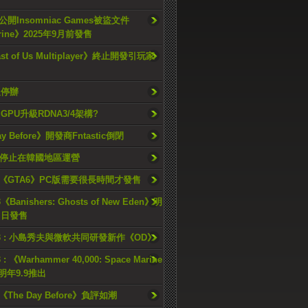
開Insomniac Games被盜文件
rine》2025年9月前發售
ast of Us Multiplayer》終止開發引玩家
久停辦
o GPU升級RDNA3/4架構?
ay Before》開發商Fntastic倒閉
h將停止在韓國地區運營
《GTA6》PC版需要很長時間才發售
《Banishers: Ghosts of New Eden》明
4 日發售
23 : 小島秀夫與微軟共同研發新作《OD》
 : 《Warhammer 40,000: Space Marine
檔明年9.9推出
《The Day Before》負評如潮