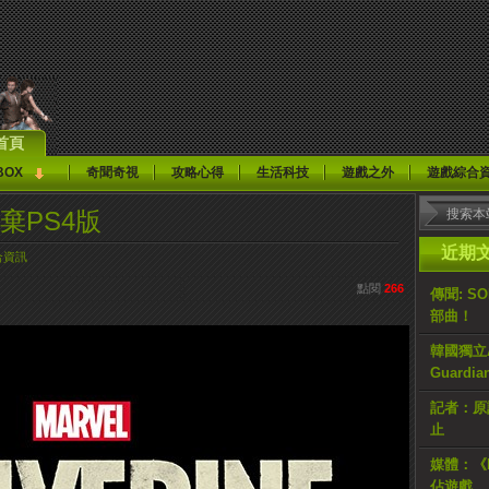
首頁
BOX
奇聞奇視
攻略心得
生活科技
遊戲之外
遊戲綜合
放棄PS4版
近期
合資訊
點閱
266
傳聞: S
部曲！
韓國獨立AR
Guardi
記者：原計
止
媒體：《H
佔遊戲