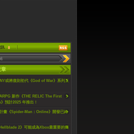
資訊
文章
ONY或將復刻初代《God of War》系列三
PG 新作《THE RELIC The First
an》預計2025 年推出！
畫《Spider-Man：Online》開發已終
ellblade 2》可能成為Xbox最重要的獨