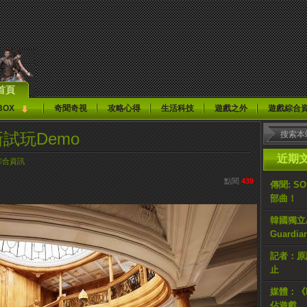
首頁
BOX
奇聞奇視
攻略心得
生活科技
遊戲之外
遊戲綜合
試玩Demo
近期
綜合資訊
點閱
439
傳聞: S
部曲！
韓國獨立AR
Guardi
記者：原計
止
媒體：《H
佔遊戲