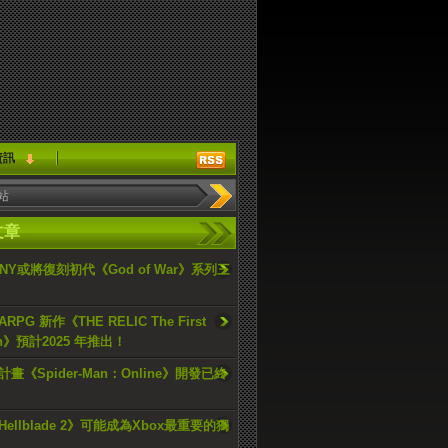
資訊
文章
ONY或將復刻初代《God of War》系列三
PG 新作《THE RELIC The First
an》預計2025 年推出！
畫《Spider-Man：Online》開發已終
ellblade 2》可能成為Xbox最重要的獨