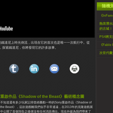
隨機
《InFamo
熱衷潛水
的古城！
PS4將
將在傳奇的鐵達尼上時光倒流，出現在它的首次也是唯一一次航行中。從
《Fable
，探索鐵達尼，你將發現它的許多故事。
次世代畫質《
重啟作品《Shadow of the Beast》藝術概念圖
不知道還有多少玩家記得曾經轟動一時的Sony重啟作品《Shadow of
the Beast》，這款遊戲離我們似乎非常遙遠，在2013年的克隆遊戲展
中公開了首個預告之後便沒有任何消息傳出。現在外媒為我們帶來了