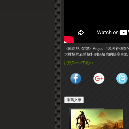
《鐵達尼: 榮耀》Project 401
大樓梯的豪華欄杆到鍋爐房的煤塵空氣
試玩Demo下載>>