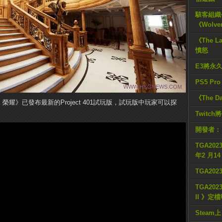
駭客組織公
《Wolve
《The L
憤怒
E3將永
PS5 Pr
《The D
達尼: 榮耀》已發布最新的Project 401試玩版，試玩版中玩家可以探
Twitc
開發者：
TGA2023
年2 月1
TGA20
TGA2023
II 》定
Steam上