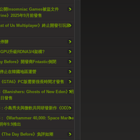
開Insomniac Games被盜文件
rine》2025年9月前發售
ast of Us Multiplayer》終止開發引玩家
久停辦
o GPU升級RDNA3/4架構?
ay Before》開發商Fntastic倒閉
h將停止在韓國地區運營
《GTA6》PC版需要很長時間才發售
《Banishers: Ghosts of New Eden》明
4 日發售
23 : 小島秀夫與微軟共同研發新作《OD》
 : 《Warhammer 40,000: Space Marine
檔明年9.9推出
《The Day Before》負評如潮