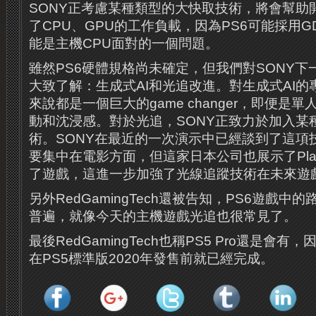
SONY正考慮某種類型的大快取技術，將會幫助
了CPU、GPU的工作負載，因為PS6可能採用G
能是主機CPU面對的一個問題。
雖然PS6硬體規格尚未確定，但我們對SONY
大致了解：生成式AI和光追改進。對生成式AI
來說都是一個巨大的game changer，即便是
動和沈浸感。對於光追，SONY正致力於加入某
術。SONY在最近的一次演示中已經談到了這項
要集中在電影方面，但這家日本公司也展示了PlayS
了遊戲，這進一步加強了光線追蹤技術在未來遊
另外RedGamingTech還被告知，PS6遊戲
普遍，就像今天的主機遊戲光追也很常見了。
最後RedGamingTech也稱PS5 Pro還是會有，
在PS5標準版2020年發售前就已經完成。