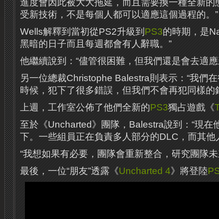
進度會因此被大大拖延，而且需要換一種全新的
受新技術，不是每個人都可以適應這個過程的。”
Wells解釋到當初從PS2升級到
PS3
的時期，是Nau
黑暗的日子而且每週都會有人辭職。”
他繼續說到：“儘管很困難，但我們還是會去適應
另一位總裁Christophe Balestra則表示：“我
時候，犯下了很多錯誤，但我們不會再犯同樣的錯
上週，工作室公佈了他們全新的
PS3
獨占遊戲《
至於《Uncharted》團隊，Balestra說到：“
下。一些組員正在負責多人部分的DLC，而其他
“我想如果有必要，團隊會重新整合，研究團隊未
最後，一位“朋友”透露《
Uncharted 4
》將登陸
P