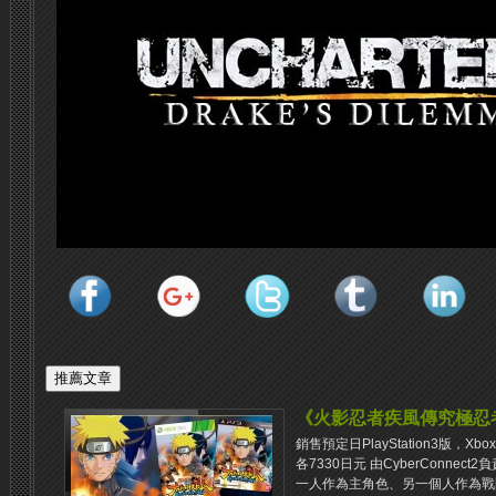
《火影忍者疾風傳究極忍
銷售預定日PlayStation3版，Xb
各7330日元 由CyberConne
一人作為主角色、另一個人作為戰