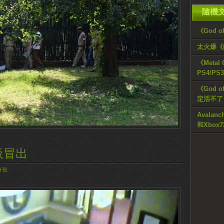
隨機
《God 
太火爆《
《Metal 
PS4/P
《God 
定活不了
Avalan
和Xbox7
板冒出
奇視