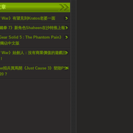
文章
of War》有望見到Kratos老婆一面
鐵拳 7》新角色Shaheen在沙特推上報
Gear Solid 5 : The Phantom Pain》
S3獨佔中文版
of War》始創人：沒有商業價值的遊戲注
！
che招兵買馬開《Just Cause 3》登陸PS4
20 ?