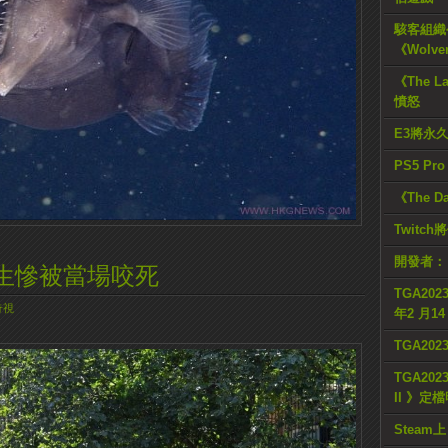
駭客組織公
《Wolve
《The L
憤怒
E3將永
PS5 Pr
《The D
Twitc
開發者：
生慘被當場咬死
TGA2023
奇視
年2 月1
TGA20
TGA2023
II 》定
Steam上