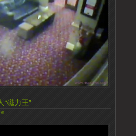
“磁力王”
奇視