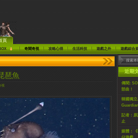
首頁
BOX
奇聞奇視
攻略心得
生活科技
遊戲之外
遊戲綜合
近期
琵琶魚
傳聞: S
奇視
部曲！
韓國獨立AR
Guardi
記者：原計
止
媒體：《H
佔遊戲