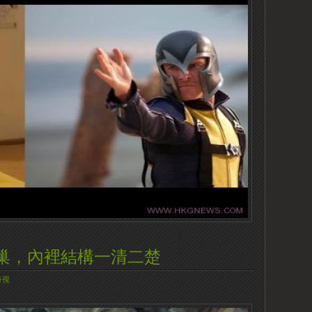
巢，內裡結構一清二楚
奇視