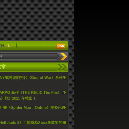
資訊
文章
ONY或將復刻初代《God of War》系列三
PG 新作《THE RELIC The First
an》預計2025 年推出！
畫《Spider-Man：Online》開發已終
ellblade 2》可能成為Xbox最重要的獨