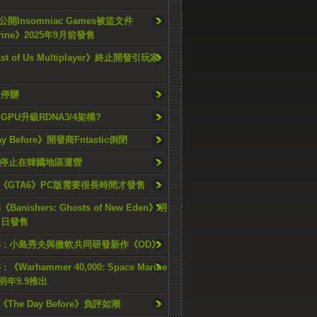
開Insomniac Games被盜文件
rine》2025年9月前發售
ast of Us Multiplayer》終止開發引玩家
久停辦
o GPU升級RDNA3/4架構?
ay Before》開發商Fntastic倒閉
h將停止在韓國地區運營
《GTA6》PC版需要很長時間才發售
《Banishers: Ghosts of New Eden》明
4 日發售
23 : 小島秀夫與微軟共同研發新作《OD》
 : 《Warhammer 40,000: Space Marine
檔明年9.9推出
《The Day Before》負評如潮