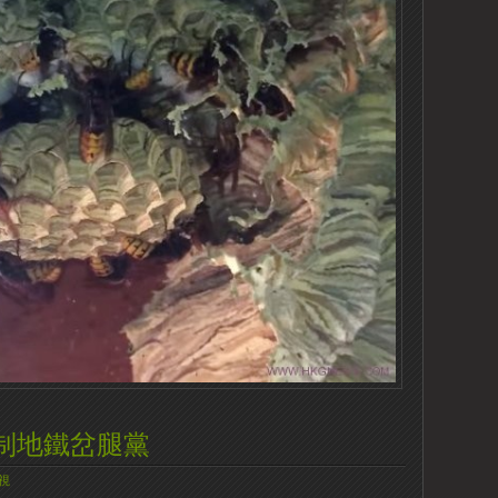
制地鐵岔腿黨
視