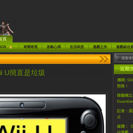
首頁
BOX
奇聞奇視
攻略心得
生活科技
遊戲之外
遊戲綜合
近期
i U簡直是垃圾
傳聞: S
部曲！
韓國獨立AR
Guardi
記者：原計
止
媒體：《H
佔遊戲