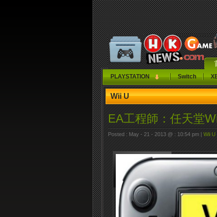
PLAYSTATION
Switch
X
Wii U
EA工程師：任天堂Wi
Posted : May - 21 - 2013 @ : 10:54 pm |
Wii U