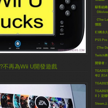
駭客組織公
《Wolve
《The L
憤怒
E3將永
PS5 Pr
《The D
Twitc
開發者：
不再為Wii U開發遊戲
TGA2023
年2 月1
TGA20
TGA2023
II 》定
Steam上