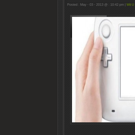
Posted : May - 03 - 2013 @ : 10:42 pm |
Wii U