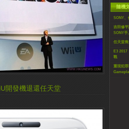
隨機
SONY、
吉田修平證
SONY手
任天堂喪失
E3 20
戰
重現犯罪現場
Gameplay
iiU開發機退還任天堂