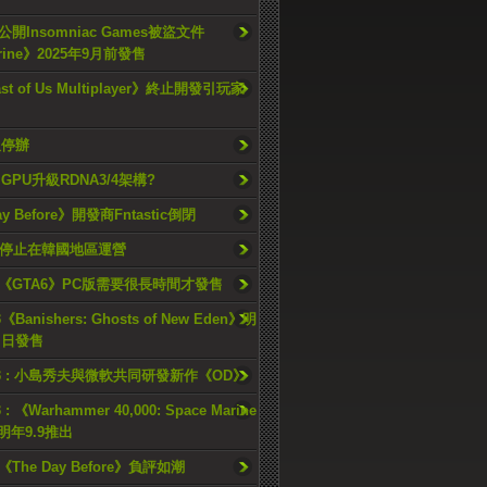
開Insomniac Games被盜文件
rine》2025年9月前發售
ast of Us Multiplayer》終止開發引玩家
久停辦
o GPU升級RDNA3/4架構?
ay Before》開發商Fntastic倒閉
h將停止在韓國地區運營
《GTA6》PC版需要很長時間才發售
《Banishers: Ghosts of New Eden》明
4 日發售
23 : 小島秀夫與微軟共同研發新作《OD》
 : 《Warhammer 40,000: Space Marine
檔明年9.9推出
《The Day Before》負評如潮