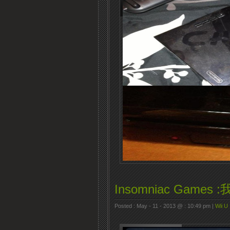
Insomniac Game
Posted : May - 11 - 2013 @ : 10:49 pm |
Wii U