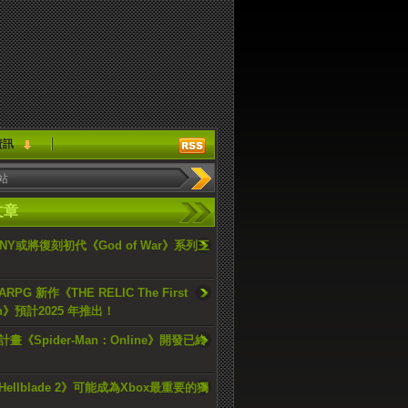
資訊
文章
ONY或將復刻初代《God of War》系列三
PG 新作《THE RELIC The First
an》預計2025 年推出！
畫《Spider-Man：Online》開發已終
ellblade 2》可能成為Xbox最重要的獨