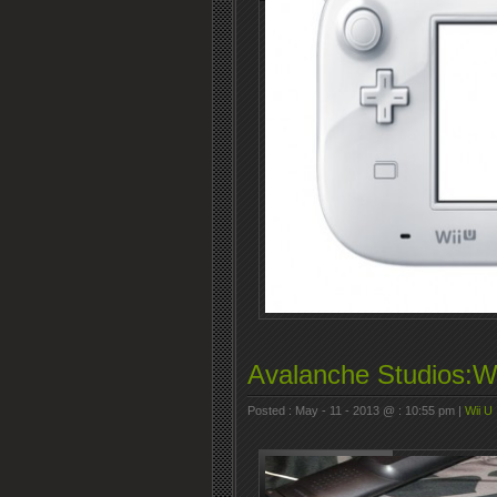
Avalanche Stud
Posted : May - 11 - 2013 @ : 10:55 pm |
Wii U